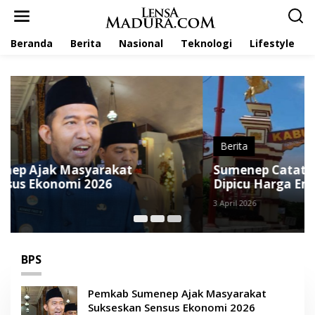
L
e
w
Beranda
Berita
Nasional
Teknologi
Lifestyle
a
t
i
k
e
k
o
n
t
Berita
e
Sumenep Catat Inflasi Tertinggi di Jatim,
n
Dipicu Harga Emas dan Pangan
3 April 2026
BPS
Pemkab Sumenep Ajak Masyarakat
Sukseskan Sensus Ekonomi 2026