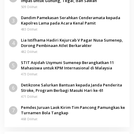
Impas untuk Gunung, Tegal, dan Sawah
509 Dilihat
Dandim Pamekasan Serahkan Cenderamata kepada
3
Kapolres Lama pada Acara Kenal Pamit
483 Dilihat
Lia Istifhama Hadiri Kejurcab V Pagar Nusa Sumenep,
4
Dorong Pembinaan Atlet Berkarakter
482 Dilihat
STIT Aqidah Usymuni Sumenep Berangkatkan 11
5
Mahasiswa untuk KPM Internasional di Malaysia
473 Dilihat
Detikzone Salurkan Bantuan kepada Janda Penderita
6
Stroke, Program Berbagi Masuki Hari ke-61
471 Dilihat
Pemdes Juruan Laok Kirim Tim Pancong Pamungkas ke
7
Turnamen Bola Tangkap
468 Dilihat