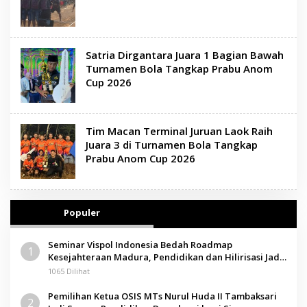
Satria Dirgantara Juara 1 Bagian Bawah
Turnamen Bola Tangkap Prabu Anom
Cup 2026
Tim Macan Terminal Juruan Laok Raih
Juara 3 di Turnamen Bola Tangkap
Prabu Anom Cup 2026
Populer
Seminar Vispol Indonesia Bedah Roadmap
1
Kesejahteraan Madura, Pendidikan dan Hilirisasi Jadi
Kunci
1065 Dilihat
Pemilihan Ketua OSIS MTs Nurul Huda II Tambaksari
2