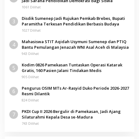
Jadi Sarana Pendidikan Demokrasi bagi Siswa
1061 Dilihat
Disdik Sumenep Jadi Rujukan Pemkab Brebes, Bupati
3
Paramitha Terkesan Pendidikan Berbasis Budaya
1027 Dilihat
Mahasiswa STIT Aqidah Usymuni Sumenep dan PTIQ
4
Bantu Pemulangan Jenazah WNI Asal Aceh di Malaysia
943 Dilihat
Kodim 0826 Pamekasan Tuntaskan Operasi Katarak
5
Gratis, 160 Pasien Jalani Tindakan Medis
905 Dilihat
Pengurus OSIM MTs Ar-Rasyid Duko Periode 2026-2027
6
Resmi Dilantik
824 Dilihat
PKDI Cup II 2026 Bergulir di Pamekasan, Jadi Ajang
7
Silaturahmi Kepala Desa se-Madura
743 Dilihat