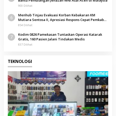
Bantu Pemulangan Jenazah WNI Asal Aceh di Malaysia
900 Dilihat
Menhub Tinjau Evakuasi Korban Kebakaran KM
6
Mutiara Sentosa II, Apresiasi Respons Cepat Pemkab
Sumenep
854 Dilihat
Kodim 0826 Pamekasan Tuntaskan Operasi Katarak
7
Gratis, 160 Pasien Jalani Tindakan Medis
837 Dilihat
TEKNOLOGI