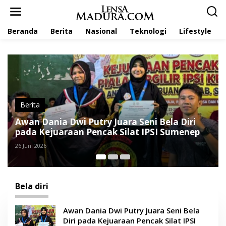
L
e
w
Beranda
Berita
Nasional
Teknologi
Lifestyle
a
t
i
k
e
k
o
n
t
Nasional
e
KONI Jatim Seleksi Ketat Atlet untuk PON
n
Bela Diri 2026
4 Juni 2026
Bela diri
Awan Dania Dwi Putry Juara Seni Bela
Diri pada Kejuaraan Pencak Silat IPSI