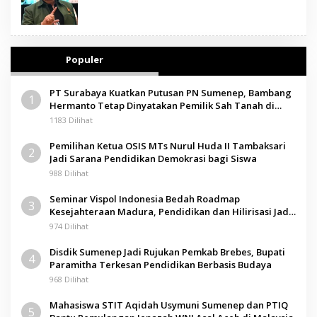
Populer
PT Surabaya Kuatkan Putusan PN Sumenep, Bambang
1
Hermanto Tetap Dinyatakan Pemilik Sah Tanah di
Pamolokan
1183 Dilihat
Pemilihan Ketua OSIS MTs Nurul Huda II Tambaksari
2
Jadi Sarana Pendidikan Demokrasi bagi Siswa
988 Dilihat
Seminar Vispol Indonesia Bedah Roadmap
3
Kesejahteraan Madura, Pendidikan dan Hilirisasi Jadi
Kunci
974 Dilihat
Disdik Sumenep Jadi Rujukan Pemkab Brebes, Bupati
4
Paramitha Terkesan Pendidikan Berbasis Budaya
968 Dilihat
Mahasiswa STIT Aqidah Usymuni Sumenep dan PTIQ
5