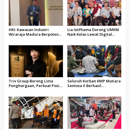
HKI: Kawasan Industri
Lia Istifhama Dorong UMKM
Wiraraja Madura Berpotensi
Naik Kelas Lewat Digital
Jadi Motor Pertumbuhan
Marketing dan AI, Soroti
Ekonomi Baru
Pemberdayaan Difabel
Triv Group Borong Lima
Seluruh Korban KMP Mutiara
Penghargaan, Perkuat Posisi
Sentosa II Berhasil
sebagai Platform Aset
Dievakuasi, Kemenhub Audit
Digital Terpercaya
Operator Kapal