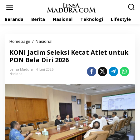
L
e
w
Beranda
Berita
Nasional
Teknologi
Lifestyle
a
t
i
k
Homepage
/
Nasional
K
e
O
k
KONI Jatim Seleksi Ketat Atlet untuk
N
o
I
PON Bela Diri 2026
n
J
t
a
Lensa Madura
4 Juni 2026
e
Nasional
t
n
i
m
S
e
l
e
k
s
i
K
e