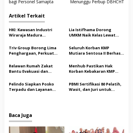
v
bagi Personel Samapta
Menunggu Perbup DBHCHT
i
Artikel Terkait
g
a
HKI: Kawasan Industri
Lia Istifhama Dorong
s
Wiraraja Madura
UMKM Naik Kelas Lewat
Berpotensi Jadi Motor
Digital Marketing dan AI,
i
Pertumbuhan Ekonomi
Soroti Pemberdayaan
Triv Group Borong Lima
Seluruh Korban KMP
p
Baru
Difabel
Penghargaan, Perkuat
Mutiara Sentosa II Berhasil
Posisi sebagai Platform
Dievakuasi, Kemenhub
o
Aset Digital Terpercaya
Audit Operator Kapal
Relawan Rumah Zakat
Menhub Pastikan Hak
s
Bantu Evakuasi dan
Korban Kebakaran KMP
Pendampingan Korban
Mutiara Sentosa II
Kebakaran KMP Mutiara
Dipenuhi, Evakuasi Terus
Pelindo Siapkan Posko
PBMI Sertifikasi 80 Pelatih,
Sentosa II
Berlanjut
Terpadu dan Layanan
Wasit, dan Juri untuk
Gratis bagi Korban
Perkuat Standar
Kebakaran KMP Mutiara
Internasional
Sentosa II
Baca Juga