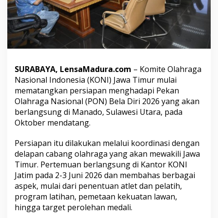
t
a
t
A
t
l
e
t
SURABAYA, LensaMadura.com
– Komite Olahraga
u
Nasional Indonesia (KONI) Jawa Timur mulai
n
mematangkan persiapan menghadapi Pekan
t
Olahraga Nasional (PON) Bela Diri 2026 yang akan
u
k
berlangsung di Manado, Sulawesi Utara, pada
P
Oktober mendatang.
O
N
Persiapan itu dilakukan melalui koordinasi dengan
B
delapan cabang olahraga yang akan mewakili Jawa
e
l
Timur. Pertemuan berlangsung di Kantor KONI
a
Jatim pada 2-3 Juni 2026 dan membahas berbagai
D
aspek, mulai dari penentuan atlet dan pelatih,
i
program latihan, pemetaan kekuatan lawan,
r
i
hingga target perolehan medali.
2