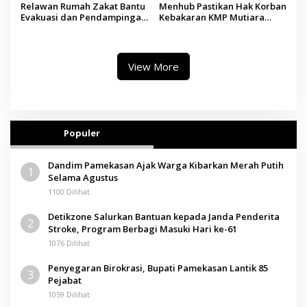
Relawan Rumah Zakat Bantu
Menhub Pastikan Hak Korban
Evakuasi dan Pendampingan
Kebakaran KMP Mutiara
Korban Kebakaran KMP
Sentosa II Dipenuhi, Evakuasi
Mutiara Sentosa II
Terus Berlanjut
View More
Populer
Dandim Pamekasan Ajak Warga Kibarkan Merah Putih
1
Selama Agustus
1100 Dilihat
Detikzone Salurkan Bantuan kepada Janda Penderita
2
Stroke, Program Berbagi Masuki Hari ke-61
1076 Dilihat
Penyegaran Birokrasi, Bupati Pamekasan Lantik 85
3
Pejabat
1059 Dilihat