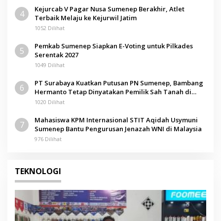
Kejurcab V Pagar Nusa Sumenep Berakhir, Atlet
4
Terbaik Melaju ke Kejurwil Jatim
1052 Dilihat
Pemkab Sumenep Siapkan E-Voting untuk Pilkades
5
Serentak 2027
1049 Dilihat
PT Surabaya Kuatkan Putusan PN Sumenep, Bambang
6
Hermanto Tetap Dinyatakan Pemilik Sah Tanah di
Pamolokan
1020 Dilihat
Mahasiswa KPM Internasional STIT Aqidah Usymuni
7
Sumenep Bantu Pengurusan Jenazah WNI di Malaysia
976 Dilihat
TEKNOLOGI