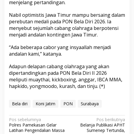
menjelang pertandingan.
Nabil optimistis Jawa Timur mampu bersaing dalam
perebutan medali pada PON Bela Diri 2026. Ia
menyebut sejumlah cabang olahraga berpotensi
menjadi andalan kontingen Jawa Timur.
“Ada beberapa cabor yang insyaallah menjadi
andalan kami,” katanya.
Adapun delapan cabang olahraga yang akan
dipertandingkan pada PON Bela Diri II 2026
meliputi muaythai, kickboxing, anggar, IBCA MMA,
hapkido, yongmoodo, kurash, dan tinju. (*)
Bela diri
Koni Jatim
PON
Surabaya
N
Pos sebelumnya
Pos berikutnya
Polres Pamekasan Gelar
Belanja Publikasi APHT
a
Latihan Pengendalian Massa
Sumenep Tertunda,