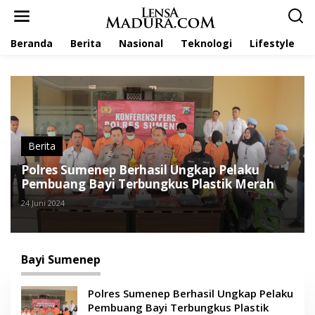
L
e
w
Beranda
Berita
Nasional
Teknologi
Lifestyle
a
t
i
k
e
k
o
n
t
Berita
e
Polres Sumenep Berhasil Ungkap Pelaku
n
Pembuang Bayi Terbungkus Plastik Merah
24 Juni 2024
Bayi Sumenep
Polres Sumenep Berhasil Ungkap Pelaku
Pembuang Bayi Terbungkus Plastik