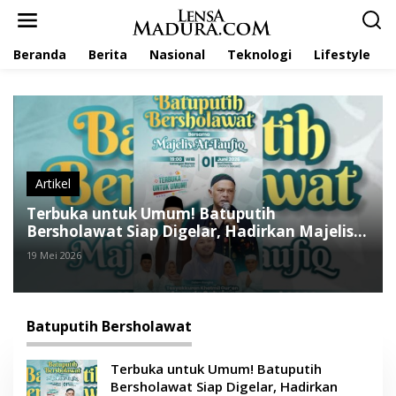
L
e
w
Beranda
Berita
Nasional
Teknologi
Lifestyle
a
t
i
k
e
k
o
n
t
Artikel
e
Terbuka untuk Umum! Batuputih
n
Bersholawat Siap Digelar, Hadirkan Majelis
A-Taufiq
19 Mei 2026
Batuputih Bersholawat
Terbuka untuk Umum! Batuputih
Bersholawat Siap Digelar, Hadirkan