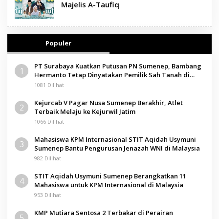
Majelis A-Taufiq
Populer
PT Surabaya Kuatkan Putusan PN Sumenep, Bambang
1
Hermanto Tetap Dinyatakan Pemilik Sah Tanah di
Pamolokan
1081 Dilihat
Kejurcab V Pagar Nusa Sumenep Berakhir, Atlet
2
Terbaik Melaju ke Kejurwil Jatim
1066 Dilihat
Mahasiswa KPM Internasional STIT Aqidah Usymuni
3
Sumenep Bantu Pengurusan Jenazah WNI di Malaysia
982 Dilihat
STIT Aqidah Usymuni Sumenep Berangkatkan 11
4
Mahasiswa untuk KPM Internasional di Malaysia
953 Dilihat
KMP Mutiara Sentosa 2 Terbakar di Perairan
5