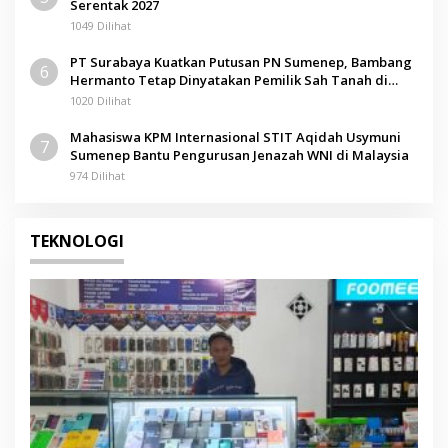
Serentak 2027
1049 Dilihat
PT Surabaya Kuatkan Putusan PN Sumenep, Bambang
6
Hermanto Tetap Dinyatakan Pemilik Sah Tanah di
Pamolokan
1020 Dilihat
Mahasiswa KPM Internasional STIT Aqidah Usymuni
7
Sumenep Bantu Pengurusan Jenazah WNI di Malaysia
974 Dilihat
TEKNOLOGI