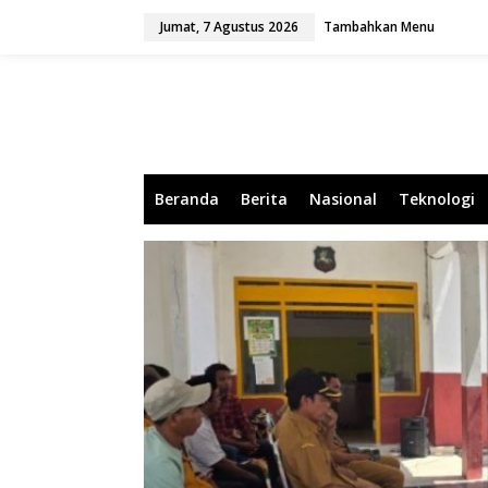
L
Jumat, 7 Agustus 2026
Tambahkan Menu
e
w
a
t
i
k
e
k
o
Beranda
Berita
Nasional
Teknologi
n
t
e
n