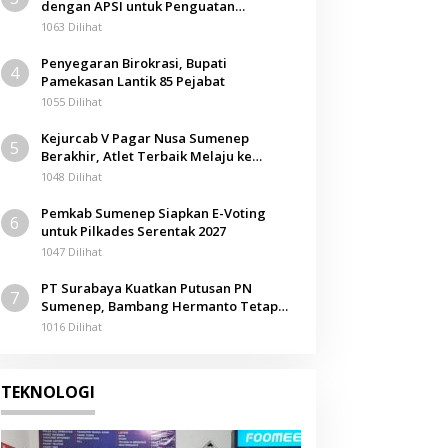
dengan APSI untuk Penguatan
Berita
Kompetensi Mahasiswa
1063 Dilihat
Agen Bantah Tahan Kartu PKH 
Penyegaran Birokrasi, Bupati
4
DPRD Sumenep Minta Edukasi 
Pamekasan Lantik 85 Pejabat
1055 Dilihat
 September 2025
Kejurcab V Pagar Nusa Sumenep
5
Berakhir, Atlet Terbaik Melaju ke
Kejurwil Jatim
1048 Dilihat
Pemkab Sumenep Siapkan E-Voting
6
untuk Pilkades Serentak 2027
1047 Dilihat
PT Surabaya Kuatkan Putusan PN
7
Sumenep, Bambang Hermanto Tetap
Dinyatakan Pemilik Sah Tanah di
1016 Dilihat
Pamolokan
TEKNOLOGI