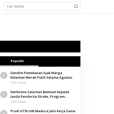
Populer
Dandim Pamekasan Ajak Warga
1
Kibarkan Merah Putih Selama Agustus
1079 Dilihat
Detikzone Salurkan Bantuan kepada
2
Janda Penderita Stroke, Program
Berbagi Masuki Hari ke-61
1066 Dilihat
Prodi HTN UIN Madura Jalin Kerja Sama
3