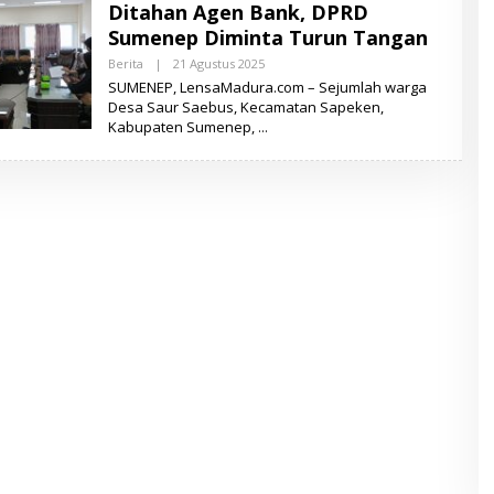
Ditahan Agen Bank, DPRD
A
D
Sumenep Diminta Turun Tangan
U
R
Berita
|
21 Agustus 2025
O
A
L
SUMENEP, LensaMadura.com – Sejumlah warga
E
Desa Saur Saebus, Kecamatan Sapeken,
H
Kabupaten Sumenep,
L
E
N
S
A
M
A
D
U
R
A