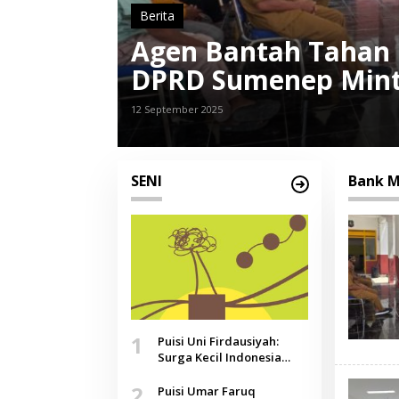
Berita
en,
Kartu PKH Warga Sa
tkan
DPRD Sumenep Dimi
21 Agustus 2025
SENI
Bank M
1
Puisi Uni Firdausiyah:
Surga Kecil Indonesia
yang Tak Lagi Perawan,
2
Doa yang Jauh, Narasi
Puisi Umar Faruq