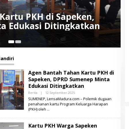
peken Ditahan Agen Bank,
nta Turun Tangan
12
andiri
Agen Bantah Tahan Kartu PKH di
Sapeken, DPRD Sumenep Minta
Edukasi Ditingkatkan
Berita
|
12 September 2025
O
L
SUMENEP, LensaMadura.com – Polemik dugaan
E
penahanan kartu Program Keluarga Harapan
H
(PKH) oleh
L
E
N
S
Kartu PKH Warga Sapeken
A
M