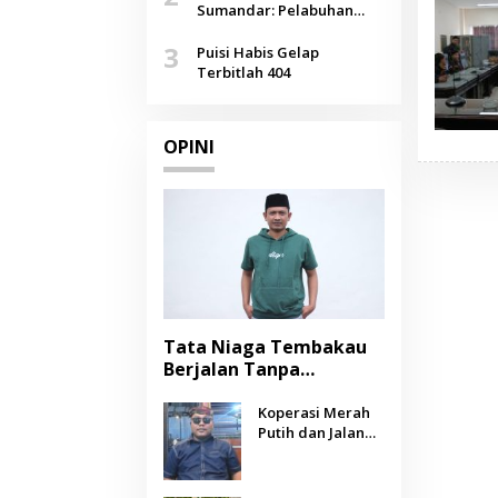
Agustus
Sumandar: Pelabuhan
Pasongsongan, Salopeng,
3
Selendang Benang Merah
Puisi Habis Gelap
Lombang
Terbitlah 404
OPINI
Tata Niaga Tembakau
Berjalan Tanpa
Instrumen, Benarkah
Negara Berpihak
Koperasi Merah
Putih dan Jalan
kepada Petani?
Panjang Menuju
Kesejahteraan