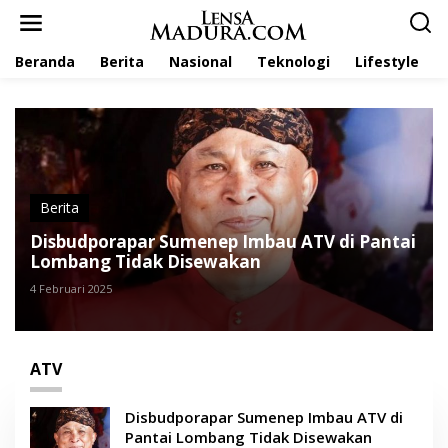
L
e
w
Beranda
Berita
Nasional
Teknologi
Lifestyle
a
t
i
k
e
k
o
n
t
Berita
e
Disbudporapar Sumenep Imbau ATV di Pantai
n
Lombang Tidak Disewakan
4 Februari 2025
ATV
Disbudporapar Sumenep Imbau ATV di
Pantai Lombang Tidak Disewakan