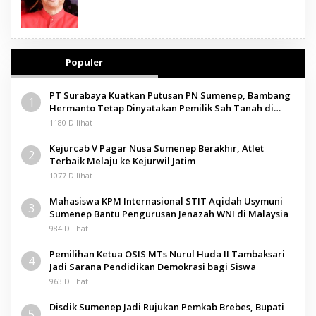
Populer
PT Surabaya Kuatkan Putusan PN Sumenep, Bambang
1
Hermanto Tetap Dinyatakan Pemilik Sah Tanah di
Pamolokan
1180 Dilihat
Kejurcab V Pagar Nusa Sumenep Berakhir, Atlet
2
Terbaik Melaju ke Kejurwil Jatim
1077 Dilihat
Mahasiswa KPM Internasional STIT Aqidah Usymuni
3
Sumenep Bantu Pengurusan Jenazah WNI di Malaysia
984 Dilihat
Pemilihan Ketua OSIS MTs Nurul Huda II Tambaksari
4
Jadi Sarana Pendidikan Demokrasi bagi Siswa
963 Dilihat
Disdik Sumenep Jadi Rujukan Pemkab Brebes, Bupati
5