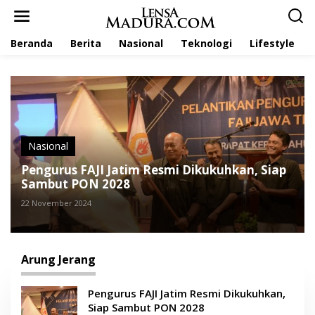
L
e
w
Beranda
Berita
Nasional
Teknologi
Lifestyle
a
t
i
k
e
k
o
n
t
Nasional
e
Pengurus FAJI Jatim Resmi Dikukuhkan, Siap
n
Sambut PON 2028
22 November 2024
Arung Jerang
Pengurus FAJI Jatim Resmi Dikukuhkan,
Siap Sambut PON 2028