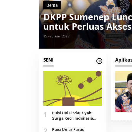
Berita
DKPP Sumenep Luncu
untuk Perluas Akses
15 Februari 2025
SENI
Aplikas
1
Puisi Uni Firdausiyah:
Surga Kecil Indonesia
yang Tak Lagi Perawan,
2
Doa yang Jauh, Narasi
Puisi Umar Faruq