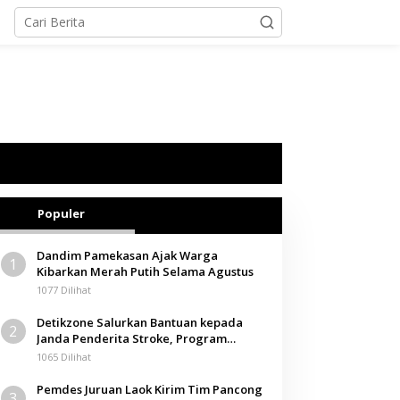
Populer
Dandim Pamekasan Ajak Warga
1
Kibarkan Merah Putih Selama Agustus
1077 Dilihat
Detikzone Salurkan Bantuan kepada
2
Janda Penderita Stroke, Program
Berbagi Masuki Hari ke-61
1065 Dilihat
Pemdes Juruan Laok Kirim Tim Pancong
3