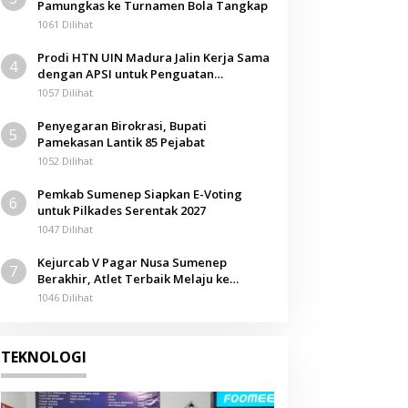
Pamungkas ke Turnamen Bola Tangkap
1061 Dilihat
Prodi HTN UIN Madura Jalin Kerja Sama
4
dengan APSI untuk Penguatan
Kompetensi Mahasiswa
1057 Dilihat
Penyegaran Birokrasi, Bupati
5
Pamekasan Lantik 85 Pejabat
1052 Dilihat
Pemkab Sumenep Siapkan E-Voting
6
untuk Pilkades Serentak 2027
1047 Dilihat
Kejurcab V Pagar Nusa Sumenep
7
Berakhir, Atlet Terbaik Melaju ke
Kejurwil Jatim
1046 Dilihat
TEKNOLOGI