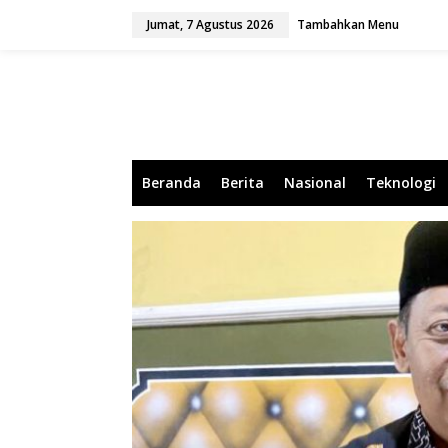
L
Jumat, 7 Agustus 2026
Tambahkan Menu
e
w
a
t
i
k
e
k
o
Beranda
Berita
Nasional
Teknologi
n
t
e
n