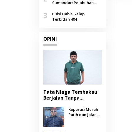
Agustus
Sumandar: Pelabuhan
Pasongsongan, Salopeng,
3
Selendang Benang Merah
Puisi Habis Gelap
Lombang
Terbitlah 404
OPINI
Tata Niaga Tembakau
Berjalan Tanpa
Instrumen, Benarkah
Negara Berpihak
Koperasi Merah
Putih dan Jalan
kepada Petani?
Panjang Menuju
Kesejahteraan