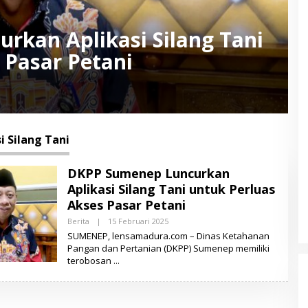
rkan Aplikasi Silang Tani
 Pasar Petani
i Silang Tani
DKPP Sumenep Luncurkan
Aplikasi Silang Tani untuk Perluas
Akses Pasar Petani
Berita
|
15 Februari 2025
O
L
SUMENEP, lensamadura.com – Dinas Ketahanan
E
Pangan dan Pertanian (DKPP) Sumenep memiliki
H
terobosan
L
E
N
S
A
M