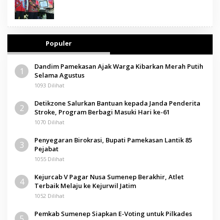
Populer
Dandim Pamekasan Ajak Warga Kibarkan Merah Putih
1
Selama Agustus
1093 Dilihat
Detikzone Salurkan Bantuan kepada Janda Penderita
2
Stroke, Program Berbagi Masuki Hari ke-61
1070 Dilihat
Penyegaran Birokrasi, Bupati Pamekasan Lantik 85
3
Pejabat
1055 Dilihat
Kejurcab V Pagar Nusa Sumenep Berakhir, Atlet
4
Terbaik Melaju ke Kejurwil Jatim
1052 Dilihat
Pemkab Sumenep Siapkan E-Voting untuk Pilkades
5