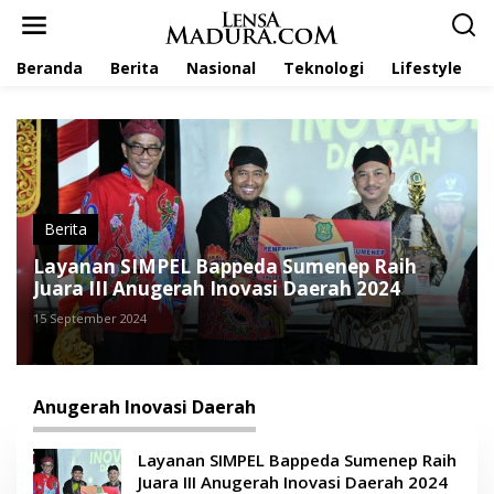
L
e
w
Beranda
Berita
Nasional
Teknologi
Lifestyle
a
t
i
k
e
k
o
n
t
Berita
e
Layanan SIMPEL Bappeda Sumenep Raih
n
Juara III Anugerah Inovasi Daerah 2024
15 September 2024
Anugerah Inovasi Daerah
Layanan SIMPEL Bappeda Sumenep Raih
Juara III Anugerah Inovasi Daerah 2024