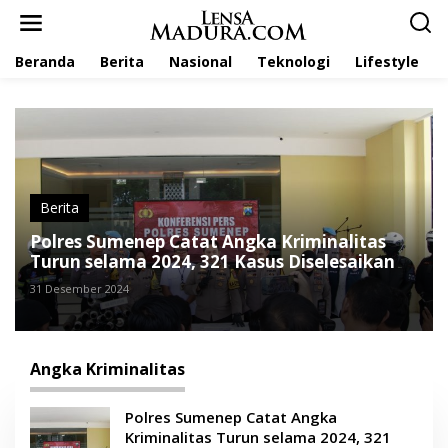
L
e
w
Beranda
Berita
Nasional
Teknologi
Lifestyle
a
t
i
k
e
k
o
n
t
Berita
e
Polres Sumenep Catat Angka Kriminalitas
n
Turun selama 2024, 321 Kasus Diselesaikan
31 Desember 2024
Angka Kriminalitas
Polres Sumenep Catat Angka
Kriminalitas Turun selama 2024, 321