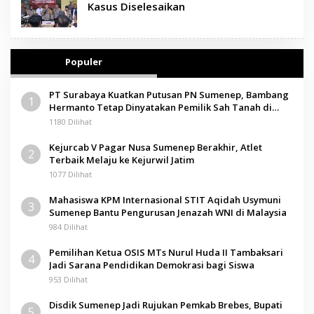
Kasus Diselesaikan
Populer
PT Surabaya Kuatkan Putusan PN Sumenep, Bambang
1
Hermanto Tetap Dinyatakan Pemilik Sah Tanah di
Pamolokan
1180 Dilihat
Kejurcab V Pagar Nusa Sumenep Berakhir, Atlet
2
Terbaik Melaju ke Kejurwil Jatim
1077 Dilihat
Mahasiswa KPM Internasional STIT Aqidah Usymuni
3
Sumenep Bantu Pengurusan Jenazah WNI di Malaysia
984 Dilihat
Pemilihan Ketua OSIS MTs Nurul Huda II Tambaksari
4
Jadi Sarana Pendidikan Demokrasi bagi Siswa
953 Dilihat
Disdik Sumenep Jadi Rujukan Pemkab Brebes, Bupati
5