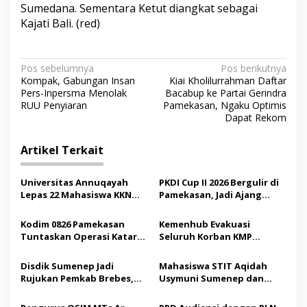
Sumedana. Sementara Ketut diangkat sebagai
Kajati Bali. (red)
N
Pos sebelumnya
Pos berikutnya
Kompak, Gabungan Insan
Kiai Kholilurrahman Daftar
a
Pers-Inpersma Menolak
Bacabup ke Partai Gerindra
v
RUU Penyiaran
Pamekasan, Ngaku Optimis
Dapat Rekom
i
g
Artikel Terkait
a
s
Universitas Annuqayah
PKDI Cup II 2026 Bergulir di
Lepas 22 Mahasiswa KKN
Pamekasan, Jadi Ajang
i
Internasional ke Arab
Silaturahmi Kepala Desa se-
p
Saudi
Madura
Kodim 0826 Pamekasan
Kemenhub Evakuasi
Tuntaskan Operasi Katarak
Seluruh Korban KMP
o
Gratis, 160 Pasien Jalani
Mutiara Sentosa II,
s
Tindakan Medis
Operator Diaudit
Disdik Sumenep Jadi
Mahasiswa STIT Aqidah
Rujukan Pemkab Brebes,
Usymuni Sumenep dan
Bupati Paramitha Terkesan
PTIQ Bantu Pemulangan
Pendidikan Berbasis
Jenazah WNI Asal Aceh di