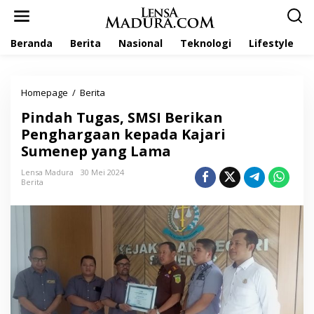
L
e
w
Beranda
Berita
Nasional
Teknologi
Lifestyle
a
t
i
k
Homepage
/
Berita
P
e
i
k
Pindah Tugas, SMSI Berikan
n
o
d
Penghargaan kepada Kajari
n
a
t
Sumenep yang Lama
h
e
T
n
Lensa Madura
30 Mei 2024
u
Berita
g
a
s
,
S
M
S
I
B
e