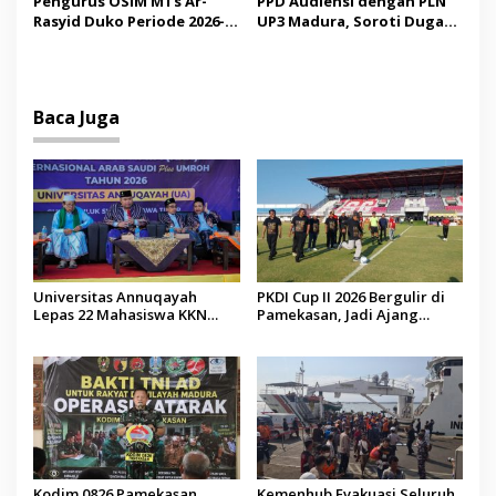
Pengurus OSIM MTs Ar-
PPD Audiensi dengan PLN
Budaya
Malaysia
Rasyid Duko Periode 2026-
UP3 Madura, Soroti Dugaan
2027 Resmi Dilantik
Pelanggaran Program
Listrik Desa di Sumenep
Baca Juga
Universitas Annuqayah
PKDI Cup II 2026 Bergulir di
Lepas 22 Mahasiswa KKN
Pamekasan, Jadi Ajang
Internasional ke Arab Saudi
Silaturahmi Kepala Desa se-
Madura
Kodim 0826 Pamekasan
Kemenhub Evakuasi Seluruh