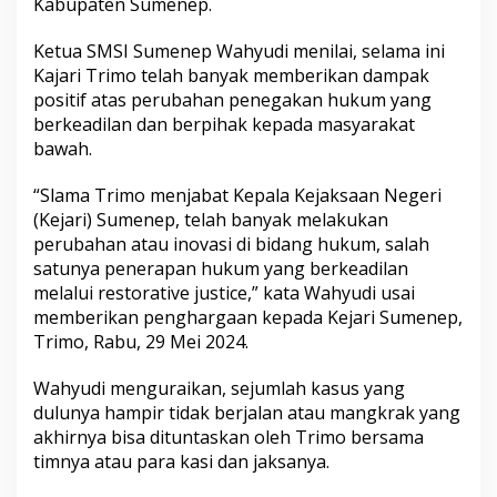
Kabupaten Sumenep.
a
r
Ketua SMSI Sumenep Wahyudi menilai, selama ini
i
S
Kajari Trimo telah banyak memberikan dampak
u
positif atas perubahan penegakan hukum yang
m
berkeadilan dan berpihak kepada masyarakat
e
bawah.
n
e
p
“Slama Trimo menjabat Kepala Kejaksaan Negeri
y
(Kejari) Sumenep, telah banyak melakukan
a
perubahan atau inovasi di bidang hukum, salah
n
satunya penerapan hukum yang berkeadilan
g
L
melalui restorative justice,” kata Wahyudi usai
a
memberikan penghargaan kepada Kejari Sumenep,
m
Trimo, Rabu, 29 Mei 2024.
a
Wahyudi menguraikan, sejumlah kasus yang
dulunya hampir tidak berjalan atau mangkrak yang
akhirnya bisa dituntaskan oleh Trimo bersama
timnya atau para kasi dan jaksanya.