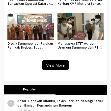
Tuntaskan Operasi Katarak
Korban KMP Mutiara Sentosa
Gratis, 160 Pasien Jalani
II, Operator Diaudit
Tindakan Medis
Disdik Sumenep Jadi Rujukan
Mahasiswa STIT Aqidah
Pemkab Brebes, Bupati
Usymuni Sumenep dan PTIQ
Paramitha Terkesan
Bantu Pemulangan Jenazah
Pendidikan Berbasis Budaya
WNI Asal Aceh di Malaysia
View More
Populer
Ansor Tlanakan Dilantik, Fokus Perkuat Ideologi Kader
1
dan Bangun Kemandirian Ekonomi
1174 Dilihat