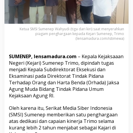
r
i
k
a
n
P
Ketua SMSI Sumenep Wahyudi (tiga dari kiri) saat menyerahkan
piagam penghargaan kepada Kejari Sumenep, Trimo
e
(lensamadura.com/istimewa)
n
g
h
a
SUMENEP, lensamadura.com
– Kepala Kejaksaaan
r
Negeri (Kejari) Sumenep Trimo, dipindah tugas
g
menjadi Kepala Subdirektorat Eksekusi dan
a
Eksaminasi pada Direktorat Tindak Pidana
a
Terhadap Orang dan Harta Benda (Orhada) Jaksa
n
k
Agung Muda Bidang Tindak Pidana Umum
e
Kejaksaan Agung RI.
p
a
Oleh karena itu, Serikat Media Siber Indonesia
d
(SMSI) Sumenep memberikan satu penghargaan
a
K
atas dedikasi dan capaian kinerja Trimo selama
a
kurang lebih 2 tahun menjabat sebagai Kajari di
j