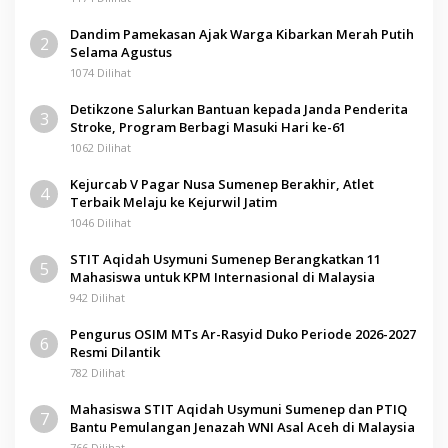
Dandim Pamekasan Ajak Warga Kibarkan Merah Putih
2
Selama Agustus
1074 Dilihat
Detikzone Salurkan Bantuan kepada Janda Penderita
3
Stroke, Program Berbagi Masuki Hari ke-61
1062 Dilihat
Kejurcab V Pagar Nusa Sumenep Berakhir, Atlet
4
Terbaik Melaju ke Kejurwil Jatim
1046 Dilihat
STIT Aqidah Usymuni Sumenep Berangkatkan 11
5
Mahasiswa untuk KPM Internasional di Malaysia
942 Dilihat
Pengurus OSIM MTs Ar-Rasyid Duko Periode 2026-2027
6
Resmi Dilantik
782 Dilihat
Mahasiswa STIT Aqidah Usymuni Sumenep dan PTIQ
7
Bantu Pemulangan Jenazah WNI Asal Aceh di Malaysia
766 Dilihat