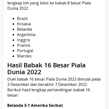
a
lengkap tim yang lolos ke babak 8 besar Piala
D
Dunia 2022:
u
n
Brazil
i
Kroasia
a
2
Belanda
0
Argentina
2
Inggris
2
Prancis
Portugal
Maroko
Hasil Babak 16 Besar Piala
Dunia 2022
Duel babak 16 besar Piala Dunia 2022 dimulai pada
3 Desember dan berakhir 7 Desember 2022.
Berikut hasil lengkap pertandingan babak 16
besar:
Belanda 3-1 Amerika Serikat