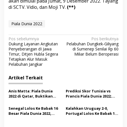
akan dimulai pada Jumat, 9 Desember 2022. Tayang
di SCTV. Vidio, dan Moji TV.
(**)
Piala Dunia 2022
N
Pos sebelumnya
Pos berikutnya
Dukung Layanan Angkutan
Pelabuhan Dungkek-Giliyang
a
Penyeberangan dI Jawa
di Sumenep Senilai Rp 60
v
Timur, Ditjen Hubla Segera
Miliar Belum Beroperasi
Tetapkan Alur Masuk
i
Pelabuhan Jangkar
g
Artikel Terkait
a
s
Anis Matta: Piala Dunia
Prediksi Skor Tunisia vs
i
2022 di Qatar, Buktikan
Prancis Piala Dunia 2022;
p
Agama dan Bola Bisa
Perjalanan Les Bleus Makin
Menyatu, Tidak Ada
Sempurna di Fase Grup?
Senegal Lolos Ke Babak 16
Kalahkan Uruguay 2-0,
o
Perpecahan Umat
Besar Piala Dunia 2022,
Portugal Lolos Ke Babak 16
s
Koulibaly; Kemenangan
Besar Piala Dunia 2022
Didedikasikan Untuk Papa