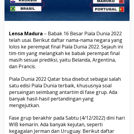
g
L
o
l
o
s
Lensa Madura
– Babak 16 Besar Piala Dunia 2022
k
telah usai. Berikut daftar nama-nama negara yang
e
P
lolos ke perempat final Piala Dunia 2022. Sejauh ini
e
tim-tim yang melangkah ke babak perempat final
r
masih sesuai prediksi, yaitu Belanda, Argentina,
e
dan Prancis.
m
p
a
Piala Dunia 2022 Qatar bisa disebut sebagai salah
t
satu edisi Piala Dunia terbaik, khususnya soal
F
persaingan seimbang antartim di fase grup. Ada
i
banyak hasil-hasil pertandingan yang
n
a
mengejutkan.
l
P
Fase grup berakhir pada Sabtu (4/12/2022) dini hari
i
WIB kemarin. Ada banyak kejutan, seperti
a
kegagalan Jerman dan Uruguay. Berikut daftar
l