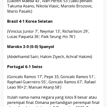
(Daizen Maeda 43′, Ivan Perisic 53′) (adu penalti:
Takuma Asano, Nikola Vlasic, Marcelo Brozovic,
Mario Pasalic)
Brasil 4-1 Korea Selatan
(Vinicius Junior 7′, Neymar 13′, Richarlison 29′,
Lucas Paqueta 36′; Paik Seung-Ho 76′)
Maroko 3-0 (0-0) Spanyol
(Abdelhamid Sairi, Hakim Ziyech, Achraf Hakimi)
Portugal 6-1 Swiss
(Goncalo Ramos 17′, Pepe 33, Goncalo Ramos 51′,
Raphael Guerreiro 55′, Goncalo Ramos 67′, Rafael
Leao 90+2′; Manuel Akanji 58′)
Itulah nama-nama negara yang lolos 8 besar atau
perempat final. Dimana pertandigan perempat final