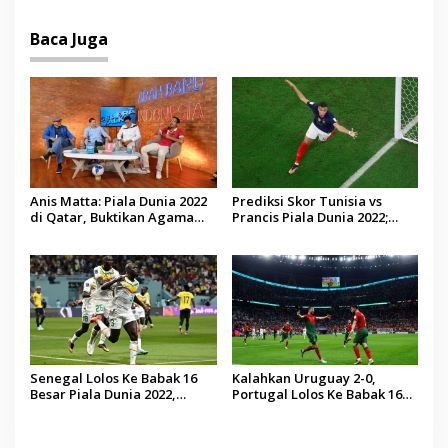
Boubo Diop
Baca Juga
Anis Matta: Piala Dunia 2022
Prediksi Skor Tunisia vs
di Qatar, Buktikan Agama
Prancis Piala Dunia 2022;
dan Bola Bisa Menyatu,
Perjalanan Les Bleus Makin
Tidak Ada Perpecahan Umat
Sempurna di Fase Grup?
Senegal Lolos Ke Babak 16
Kalahkan Uruguay 2-0,
Besar Piala Dunia 2022,
Portugal Lolos Ke Babak 16
Koulibaly; Kemenangan
Besar Piala Dunia 2022
Didedikasikan Untuk Papa
Boubo Diop