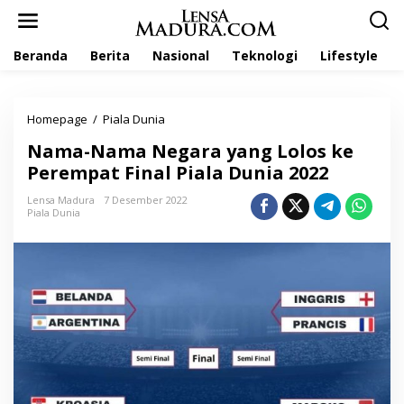
L
e
w
Beranda
Berita
Nasional
Teknologi
Lifestyle
a
t
i
k
Homepage
/
Piala Dunia
N
e
a
k
Nama-Nama Negara yang Lolos ke
m
o
a
Perempat Final Piala Dunia 2022
n
-
t
N
Lensa Madura
7 Desember 2022
e
Piala Dunia
a
n
m
a
N
e
g
a
r
a
y
a
n