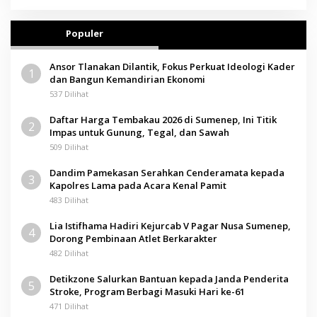
Populer
Ansor Tlanakan Dilantik, Fokus Perkuat Ideologi Kader
1
dan Bangun Kemandirian Ekonomi
537 Dilihat
Daftar Harga Tembakau 2026 di Sumenep, Ini Titik
2
Impas untuk Gunung, Tegal, dan Sawah
509 Dilihat
Dandim Pamekasan Serahkan Cenderamata kepada
3
Kapolres Lama pada Acara Kenal Pamit
483 Dilihat
Lia Istifhama Hadiri Kejurcab V Pagar Nusa Sumenep,
4
Dorong Pembinaan Atlet Berkarakter
482 Dilihat
Detikzone Salurkan Bantuan kepada Janda Penderita
5
Stroke, Program Berbagi Masuki Hari ke-61
471 Dilihat