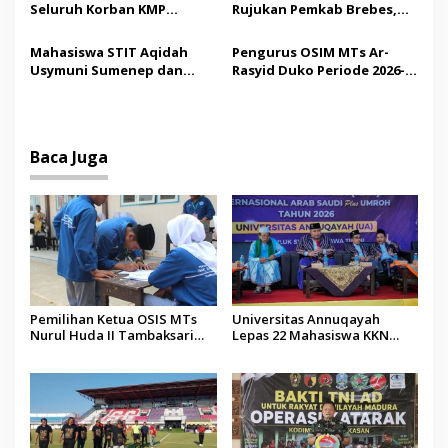
Seluruh Korban KMP
Rujukan Pemkab Brebes,
Mutiara Sentosa II,
Bupati Paramitha Terkesan
Operator Diaudit
Pendidikan Berbasis
Mahasiswa STIT Aqidah
Pengurus OSIM MTs Ar-
Budaya
Usymuni Sumenep dan
Rasyid Duko Periode 2026-
PTIQ Bantu Pemulangan
2027 Resmi Dilantik
Jenazah WNI Asal Aceh di
Malaysia
Baca Juga
Pemilihan Ketua OSIS MTs
Universitas Annuqayah
Nurul Huda II Tambaksari
Lepas 22 Mahasiswa KKN
Jadi Sarana Pendidikan
Internasional ke Arab Saudi
Demokrasi bagi Siswa