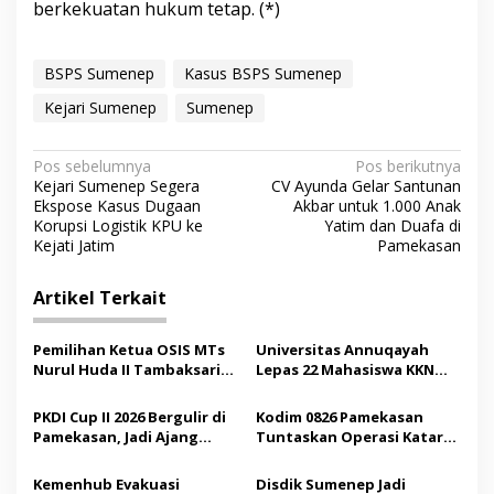
berkekuatan hukum tetap. (*)
BSPS Sumenep
Kasus BSPS Sumenep
Kejari Sumenep
Sumenep
N
Pos sebelumnya
Pos berikutnya
Kejari Sumenep Segera
CV Ayunda Gelar Santunan
a
Ekspose Kasus Dugaan
Akbar untuk 1.000 Anak
v
Korupsi Logistik KPU ke
Yatim dan Duafa di
Kejati Jatim
Pamekasan
i
g
Artikel Terkait
a
s
Pemilihan Ketua OSIS MTs
Universitas Annuqayah
Nurul Huda II Tambaksari
Lepas 22 Mahasiswa KKN
i
Jadi Sarana Pendidikan
Internasional ke Arab
p
Demokrasi bagi Siswa
Saudi
PKDI Cup II 2026 Bergulir di
Kodim 0826 Pamekasan
Pamekasan, Jadi Ajang
Tuntaskan Operasi Katarak
o
Silaturahmi Kepala Desa se-
Gratis, 160 Pasien Jalani
s
Madura
Tindakan Medis
Kemenhub Evakuasi
Disdik Sumenep Jadi