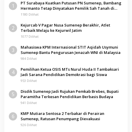
PT Surabaya Kuatkan Putusan PN Sumenep, Bambang
1
Hermanto Tetap Dinyatakan Pemilik Sah Tanah di
Pamolokan
1180 Dilihat
Kejurcab V Pagar Nusa Sumenep Berakhir, Atlet
2
Terbaik Melaju ke Kejurwil Jatim
1077 Dilihat
Mahasiswa KPM Internasional STIT Aqidah Usymuni
3
Sumenep Bantu Pengurusan Jenazah WNI di Malaysia
984 Dilihat
Pemilihan Ketua OSIS MTs Nurul Huda II Tambaksari
4
Jadi Sarana Pendidikan Demokrasi bagi Siswa
953 Dilihat
Disdik Sumenep Jadi Rujukan Pemkab Brebes, Bupati
5
Paramitha Terkesan Pendidikan Berbasis Budaya
941 Dilihat
KMP Mutiara Sentosa 2 Terbakar di Perairan
6
Sumenep, Ratusan Penumpang Dievakuasi
926 Dilihat