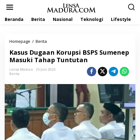
L
e
w
Beranda
Berita
Nasional
Teknologi
Lifestyle
a
t
i
k
Homepage
/
Berita
K
e
a
k
Kasus Dugaan Korupsi BSPS Sumenep
s
o
u
Masuki Tahap Tuntutan
n
s
t
D
Lensa Madura
25 Juni 2026
e
Berita
u
n
g
a
a
n
K
o
r
u
p
s
i