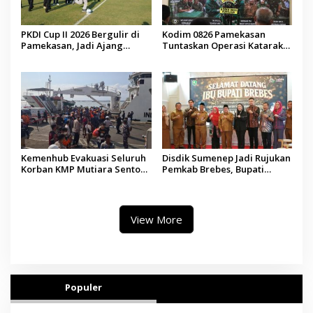
PKDI Cup II 2026 Bergulir di
Kodim 0826 Pamekasan
Pamekasan, Jadi Ajang
Tuntaskan Operasi Katarak
Silaturahmi Kepala Desa se-
Gratis, 160 Pasien Jalani
Madura
Tindakan Medis
Kemenhub Evakuasi Seluruh
Disdik Sumenep Jadi Rujukan
Korban KMP Mutiara Sentosa
Pemkab Brebes, Bupati
II, Operator Diaudit
Paramitha Terkesan
Pendidikan Berbasis Budaya
View More
Populer