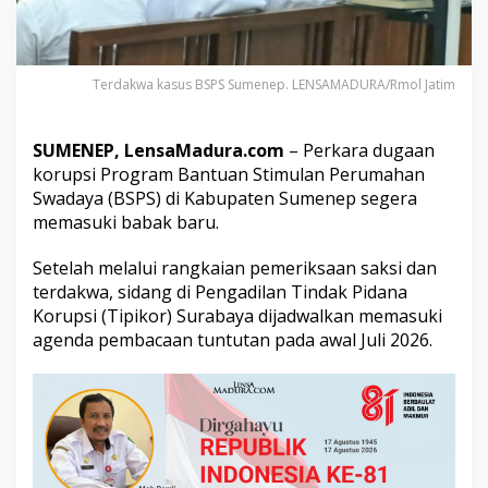
B
S
P
S
Terdakwa kasus BSPS Sumenep. LENSAMADURA/Rmol Jatim
S
u
m
e
SUMENEP, LensaMadura.com
– Perkara dugaan
n
korupsi Program Bantuan Stimulan Perumahan
e
Swadaya (BSPS) di Kabupaten Sumenep segera
p
memasuki babak baru.
M
a
s
Setelah melalui rangkaian pemeriksaan saksi dan
u
terdakwa, sidang di Pengadilan Tindak Pidana
k
Korupsi (Tipikor) Surabaya dijadwalkan memasuki
i
agenda pembacaan tuntutan pada awal Juli 2026.
T
a
h
a
p
T
u
n