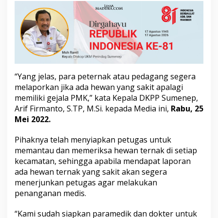
d
a
h
e
w
a
n
y
a
“Yang jelas, para peternak atau pedagang segera
n
melaporkan jika ada hewan yang sakit apalagi
g
memiliki gejala PMK,” kata Kepala DKPP Sumenep,
s
Arif Firmanto, S.TP, M.Si. kepada Media ini,
Rabu, 25
a
Mei 2022.
k
i
t
Pihaknya telah menyiapkan petugas untuk
memantau dan memeriksa hewan ternak di setiap
kecamatan, sehingga apabila mendapat laporan
ada hewan ternak yang sakit akan segera
menerjunkan petugas agar melakukan
penanganan medis.
“Kami sudah siapkan paramedik dan dokter untuk