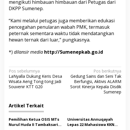
mengikuti himbauan himbauan dari Petugas dari
DKPP Sumenep.
“Kami melalui petugas juga memberikan edukasi
pencegahan penularan wabah PMK, termasuk
peternak sementara waktu tidak mendatangkan
hewan ternak dari luar,” pungkasnya.
*)
dilansir media
http://Sumenepkab.go.id
N
Pos sebelumnya
Pos berikutnya
LaNyalla Dukung Keris Desa
Gedung Sains dan Seni Tak
a
Wisata Aeng Tong-tong Jadi
Berfungsi, Aktivis ALARM
v
Souvenir KTT G20
Sorot Kinerja Kepala Disdik
Sumenep
i
g
Artikel Terkait
a
s
Pemilihan Ketua OSIS MTs
Universitas Annuqayah
Nurul Huda II Tambaksari
Lepas 22 Mahasiswa KKN
i
Jadi Sarana Pendidikan
Internasional ke Arab