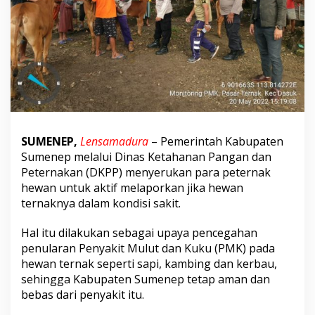
e
t
e
r
n
a
k
u
n
t
u
SUMENEP,
Lensamadura
– Pemerintah Kabupaten
k
Sumenep melalui Dinas Ketahanan Pangan dan
L
a
Peternakan (DKPP) menyerukan para peternak
p
hewan untuk aktif melaporkan jika hewan
o
ternaknya dalam kondisi sakit.
r
k
Hal itu dilakukan sebagai upaya pencegahan
a
n
penularan Penyakit Mulut dan Kuku (PMK) pada
J
hewan ternak seperti sapi, kambing dan kerbau,
i
sehingga Kabupaten Sumenep tetap aman dan
k
bebas dari penyakit itu.
a
a