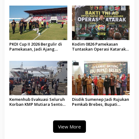
Demokrasi bagi Siswa
PKDI Cup II 2026 Bergulir di
Kodim 0826 Pamekasan
Pamekasan, Jadi Ajang
Tuntaskan Operasi Katarak
Silaturahmi Kepala Desa se-
Gratis, 160 Pasien Jalani
Madura
Tindakan Medis
Kemenhub Evakuasi Seluruh
Disdik Sumenep Jadi Rujukan
Korban KMP Mutiara Sentosa
Pemkab Brebes, Bupati
II, Operator Diaudit
Paramitha Terkesan
Pendidikan Berbasis Budaya
View More