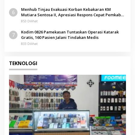
Menhub Tinjau Evakuasi Korban Kebakaran KM
6
Mutiara Sentosa II, Apresiasi Respons Cepat Pemkab
Sumenep
853 Dilihat
Kodim 0826 Pamekasan Tuntaskan Operasi Katarak
7
Gratis, 160 Pasien Jalani Tindakan Medis
833 Dilihat
TEKNOLOGI