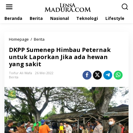
L
e
w
Beranda
Berita
Nasional
Teknologi
Lifestyle
a
t
i
k
Homepage
/
Berita
D
e
K
k
DKPP Sumenep Himbau Peternak
P
o
P
untuk Laporkan Jika ada hewan
n
S
t
yang sakit
u
e
m
n
Toifur Ali Wafa
26 Mei 2022
e
Berita
n
e
p
H
i
m
b
a
u
P