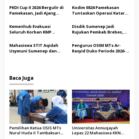
p
Demokrasi bagi Siswa
Saudi
PKDI Cup II 2026 Bergulir di
Kodim 0826 Pamekasan
Pamekasan, Jadi Ajang
Tuntaskan Operasi Katarak
o
Silaturahmi Kepala Desa se-
Gratis, 160 Pasien Jalani
s
Madura
Tindakan Medis
Kemenhub Evakuasi
Disdik Sumenep Jadi
Seluruh Korban KMP
Rujukan Pemkab Brebes,
Mutiara Sentosa II,
Bupati Paramitha Terkesan
Operator Diaudit
Pendidikan Berbasis
Mahasiswa STIT Aqidah
Pengurus OSIM MTs Ar-
Budaya
Usymuni Sumenep dan
Rasyid Duko Periode 2026-
PTIQ Bantu Pemulangan
2027 Resmi Dilantik
Jenazah WNI Asal Aceh di
Malaysia
Baca Juga
Pemilihan Ketua OSIS MTs
Universitas Annuqayah
Nurul Huda II Tambaksari
Lepas 22 Mahasiswa KKN
Jadi Sarana Pendidikan
Internasional ke Arab Saudi