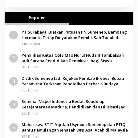
Populer
PT Surabaya Kuatkan Putusan PN Sumenep, Bambang
1
Hermanto Tetap Dinyatakan Pemilik Sah Tanah di
Pamolokan
1181 Dilihat
Pemilihan Ketua OSIS MTs Nurul Huda II Tambaksari
2
Jadi Sarana Pendidikan Demokrasi bagi Siswa
985 Dilihat
Disdik Sumenep Jadi Rujukan Pemkab Brebes, Bupati
3
Paramitha Terkesan Pendidikan Berbasis Budaya
966 Dilihat
Seminar Vispol Indonesia Bedah Roadmap
4
Kesejahteraan Madura, Pendidikan dan Hilirisasi Jadi
Kunci
936 Dilihat
Mahasiswa STIT Aqidah Usymuni Sumenep dan PTIQ
5
Bantu Pemulangan Jenazah WNI Asal Aceh di Malaysia
897 Dilihat