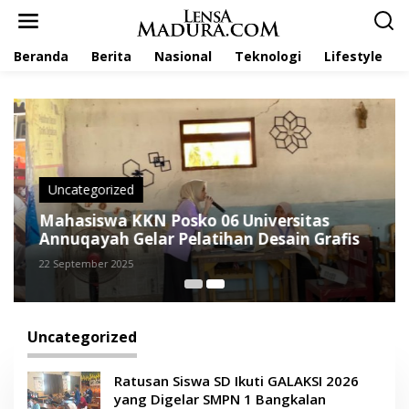
L
e
w
Beranda
Berita
Nasional
Teknologi
Lifestyle
a
t
i
k
e
k
o
n
t
Uncategorized
e
Mahasiswa KKN Posko 06 Universitas
n
Annuqayah Gelar Pelatihan Desain Grafis
22 September 2025
Uncategorized
Ratusan Siswa SD Ikuti GALAKSI 2026
yang Digelar SMPN 1 Bangkalan