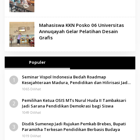
Mahasiswa KKN Posko 06 Universitas
Annuqayah Gelar Pelatihan Desain
Grafis
Populer
Seminar Vispol Indonesia Bedah Roadmap
1
Kesejahteraan Madura, Pendidikan dan Hilirisasi Jadi
Kunci
1065 Dilihat
Pemilihan Ketua OSIS MTs Nurul Huda II Tambaksari
2
Jadi Sarana Pendidikan Demokrasi bagi Siswa
1049 Dilihat
Disdik Sumenep Jadi Rujukan Pemkab Brebes, Bupati
3
Paramitha Terkesan Pendidikan Berbasis Budaya
1019 Dilihat