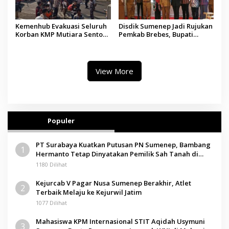
Kemenhub Evakuasi Seluruh
Disdik Sumenep Jadi Rujukan
Korban KMP Mutiara Sentosa
Pemkab Brebes, Bupati
II, Operator Diaudit
Paramitha Terkesan
Pendidikan Berbasis Budaya
View More
Populer
PT Surabaya Kuatkan Putusan PN Sumenep, Bambang
1
Hermanto Tetap Dinyatakan Pemilik Sah Tanah di
Pamolokan
1180 Dilihat
Kejurcab V Pagar Nusa Sumenep Berakhir, Atlet
2
Terbaik Melaju ke Kejurwil Jatim
1077 Dilihat
Mahasiswa KPM Internasional STIT Aqidah Usymuni
3