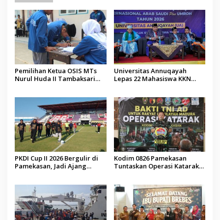
Pemilihan Ketua OSIS MTs
Universitas Annuqayah
Nurul Huda II Tambaksari
Lepas 22 Mahasiswa KKN
Jadi Sarana Pendidikan
Internasional ke Arab Saudi
Demokrasi bagi Siswa
PKDI Cup II 2026 Bergulir di
Kodim 0826 Pamekasan
Pamekasan, Jadi Ajang
Tuntaskan Operasi Katarak
Silaturahmi Kepala Desa se-
Gratis, 160 Pasien Jalani
Madura
Tindakan Medis