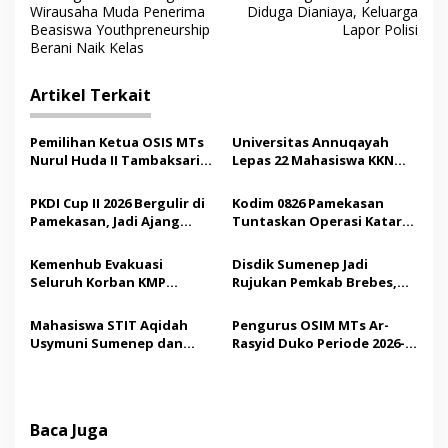
a
Wirausaha Muda Penerima
Diduga Dianiaya, Keluarga
v
Beasiswa Youthpreneurship
Lapor Polisi
Berani Naik Kelas
i
g
Artikel Terkait
a
s
Pemilihan Ketua OSIS MTs
Universitas Annuqayah
Nurul Huda II Tambaksari
Lepas 22 Mahasiswa KKN
i
Jadi Sarana Pendidikan
Internasional ke Arab
p
Demokrasi bagi Siswa
Saudi
PKDI Cup II 2026 Bergulir di
Kodim 0826 Pamekasan
Pamekasan, Jadi Ajang
Tuntaskan Operasi Katarak
o
Silaturahmi Kepala Desa se-
Gratis, 160 Pasien Jalani
s
Madura
Tindakan Medis
Kemenhub Evakuasi
Disdik Sumenep Jadi
Seluruh Korban KMP
Rujukan Pemkab Brebes,
Mutiara Sentosa II,
Bupati Paramitha Terkesan
Operator Diaudit
Pendidikan Berbasis
Mahasiswa STIT Aqidah
Pengurus OSIM MTs Ar-
Budaya
Usymuni Sumenep dan
Rasyid Duko Periode 2026-
PTIQ Bantu Pemulangan
2027 Resmi Dilantik
Jenazah WNI Asal Aceh di
Malaysia
Baca Juga