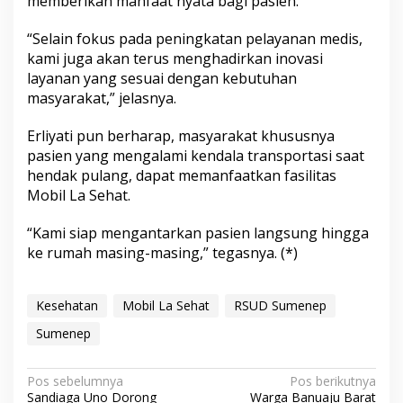
memberikan manfaat nyata bagi pasien.
“Selain fokus pada peningkatan pelayanan medis,
kami juga akan terus menghadirkan inovasi
layanan yang sesuai dengan kebutuhan
masyarakat,” jelasnya.
Erliyati pun berharap, masyarakat khususnya
pasien yang mengalami kendala transportasi saat
hendak pulang, dapat memanfaatkan fasilitas
Mobil La Sehat.
“Kami siap mengantarkan pasien langsung hingga
ke rumah masing-masing,” tegasnya. (*)
Kesehatan
Mobil La Sehat
RSUD Sumenep
Sumenep
N
Pos sebelumnya
Pos berikutnya
Sandiaga Uno Dorong
Warga Banuaju Barat