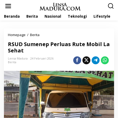
L
e
w
Beranda
Berita
Nasional
Teknologi
Lifestyle
a
t
i
k
Homepage
/
Berita
R
e
S
k
RSUD Sumenep Perluas Rute Mobil La
U
o
D
Sehat
n
S
t
u
Lensa Madura
24 Februari 2026
e
Berita
m
n
e
n
e
p
P
e
r
l
u
a
s