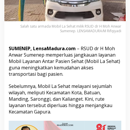
R
u
t
e
M
Salah satu armada Mobil La Sehat milik RSUD dr H Moh Anwar
o
Sumenep. LENSAMADURA/M Rifqiyadi
b
i
l
SUMENEP, LensaMadura.com
– RSUD dr H Moh
L
Anwar Sumenep memperluas jangkauan layanan
a
S
Mobil Layanan Antar Pasien Sehat (Mobil La Sehat)
e
guna meningkatkan kemudahan akses
h
transportasi bagi pasien.
a
t
Sebelumnya, Mobil La Sehat melayani sejumlah
wilayah, meliputi Kecamatan Kota, Batuan,
Manding, Saronggi, dan Kalianget. Kini, rute
layanan tersebut diperluas hingga menjangkau
Kecamatan Gapura.