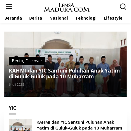
L
e
w
Beranda
Berita
Nasional
Teknologi
Lifestyle
a
t
i
k
e
k
o
n
t
Berita
,
Discover
e
KAHMI dan YIC Santuni Puluhan Anak Yatim
n
di Guluk-Guluk pada 10 Muharram
6 Juli 2025
YIC
KAHMI dan YIC Santuni Puluhan Anak
Yatim di Guluk-Guluk pada 10 Muharram