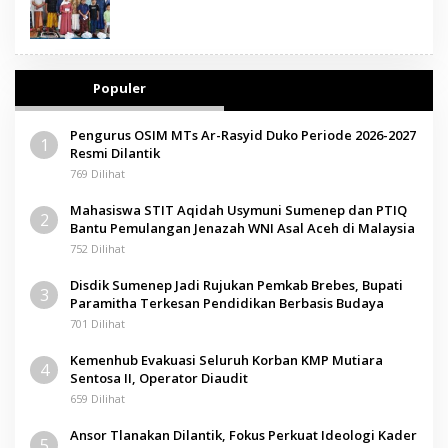
Populer
Pengurus OSIM MTs Ar-Rasyid Duko Periode 2026-2027
1
Resmi Dilantik
769 Dilihat
Mahasiswa STIT Aqidah Usymuni Sumenep dan PTIQ
2
Bantu Pemulangan Jenazah WNI Asal Aceh di Malaysia
752 Dilihat
Disdik Sumenep Jadi Rujukan Pemkab Brebes, Bupati
3
Paramitha Terkesan Pendidikan Berbasis Budaya
701 Dilihat
Kemenhub Evakuasi Seluruh Korban KMP Mutiara
4
Sentosa II, Operator Diaudit
659 Dilihat
Ansor Tlanakan Dilantik, Fokus Perkuat Ideologi Kader
5