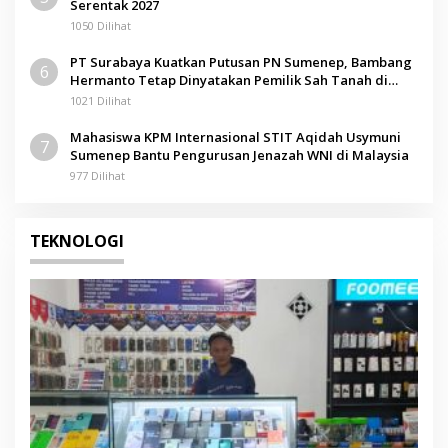
Serentak 2027
1050 Dilihat
PT Surabaya Kuatkan Putusan PN Sumenep, Bambang
6
Hermanto Tetap Dinyatakan Pemilik Sah Tanah di
Pamolokan
1021 Dilihat
Mahasiswa KPM Internasional STIT Aqidah Usymuni
7
Sumenep Bantu Pengurusan Jenazah WNI di Malaysia
977 Dilihat
TEKNOLOGI