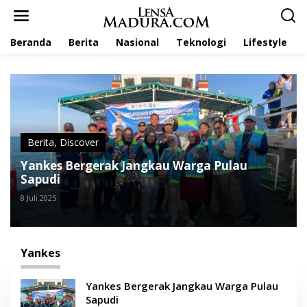
L
e
w
Beranda
Berita
Nasional
Teknologi
Lifestyle
a
t
i
k
e
k
o
n
t
Berita
,
Discover
e
Yankes Bergerak Jangkau Warga Pulau
n
Sapudi
8 Juli 2025
Yankes
Yankes Bergerak Jangkau Warga Pulau
Sapudi