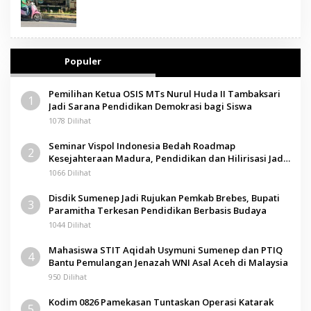
Populer
Pemilihan Ketua OSIS MTs Nurul Huda II Tambaksari
1
Jadi Sarana Pendidikan Demokrasi bagi Siswa
1078 Dilihat
Seminar Vispol Indonesia Bedah Roadmap
2
Kesejahteraan Madura, Pendidikan dan Hilirisasi Jadi
Kunci
1066 Dilihat
Disdik Sumenep Jadi Rujukan Pemkab Brebes, Bupati
3
Paramitha Terkesan Pendidikan Berbasis Budaya
1044 Dilihat
Mahasiswa STIT Aqidah Usymuni Sumenep dan PTIQ
4
Bantu Pemulangan Jenazah WNI Asal Aceh di Malaysia
950 Dilihat
Kodim 0826 Pamekasan Tuntaskan Operasi Katarak
5