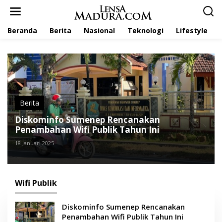
L
e
w
Beranda
Berita
Nasional
Teknologi
Lifestyle
a
t
i
k
e
k
o
n
t
Berita
e
Diskominfo Sumenep Rencanakan
n
Penambahan Wifi Publik Tahun Ini
18 Januari 2025
Wifi Publik
Diskominfo Sumenep Rencanakan
Penambahan Wifi Publik Tahun Ini