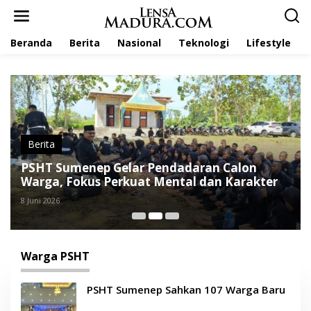
L
e
w
Beranda
Berita
Nasional
Teknologi
Lifestyle
a
t
i
k
e
k
o
n
t
Berita
e
PSHT Sumenep Gelar Pendadaran Calon
n
Warga, Fokus Perkuat Mental dan Karakter
8 Juni 2026
Warga PSHT
PSHT Sumenep Sahkan 107 Warga Baru