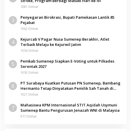
Stroke, Program Berbagi Masuki Hari ke-61
1081 Dilihat
Penyegaran Birokrasi, Bupati Pamekasan Lantik 85
3
Pejabat
1062 Dilihat
Kejurcab V Pagar Nusa Sumenep Berakhir, Atlet
4
Terbaik Melaju ke Kejurwil Jatim
1054 Dilihat
Pemkab Sumenep Siapkan E-Voting untuk Pilkades
5
Serentak 2027
1050 Dilihat
PT Surabaya Kuatkan Putusan PN Sumenep, Bambang
6
Hermanto Tetap Dinyatakan Pemilik Sah Tanah di
Pamolokan
1021 Dilihat
Mahasiswa KPM Internasional STIT Aqidah Usymuni
7
Sumenep Bantu Pengurusan Jenazah WNI di Malaysia
977 Dilihat