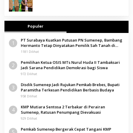
Populer
PT Surabaya Kuatkan Putusan PN Sumenep, Bambang
1
Hermanto Tetap Dinyatakan Pemilik Sah Tanah di
Pamolokan
1181 Dilihat
Pemilihan Ketua OSIS MTs Nurul Huda II Tambaksari
2
Jadi Sarana Pendidikan Demokrasi bagi Siswa
972 Dilihat
Disdik Sumenep Jadi Rujukan Pemkab Brebes, Bupati
3
Paramitha Terkesan Pendidikan Berbasis Budaya
958 Dilihat
KMP Mutiara Sentosa 2 Terbakar di Perairan
4
Sumenep, Ratusan Penumpang Dievakuasi
929 Dilihat
Pemkab Sumenep Bergerak Cepat Tangani KMP
5