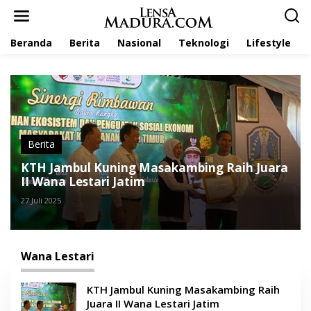
L
e
w
Beranda
Berita
Nasional
Teknologi
Lifestyle
a
t
i
k
e
k
o
n
t
Berita
e
KTH Jambul Kuning Masakambing Raih Juara
n
II Wana Lestari Jatim
27 Juli 2025
Wana Lestari
KTH Jambul Kuning Masakambing Raih
Juara II Wana Lestari Jatim