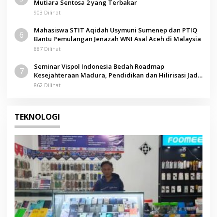
Mutiara Sentosa 2 yang Terbakar
903 Dilihat
Mahasiswa STIT Aqidah Usymuni Sumenep dan PTIQ
6
Bantu Pemulangan Jenazah WNI Asal Aceh di Malaysia
887 Dilihat
Seminar Vispol Indonesia Bedah Roadmap
7
Kesejahteraan Madura, Pendidikan dan Hilirisasi Jadi
Kunci
862 Dilihat
TEKNOLOGI