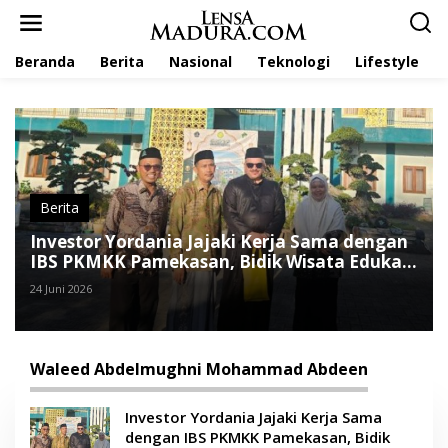
L
e
w
Beranda
Berita
Nasional
Teknologi
Lifestyle
a
t
i
k
e
k
o
n
t
Berita
e
Investor Yordania Jajaki Kerja Sama dengan
n
IBS PKMKK Pamekasan, Bidik Wisata Edukasi
hingga Ekonomi Sirkular Pesantren
24 Juni 2026
Waleed Abdelmughni Mohammad Abdeen
Investor Yordania Jajaki Kerja Sama
dengan IBS PKMKK Pamekasan, Bidik