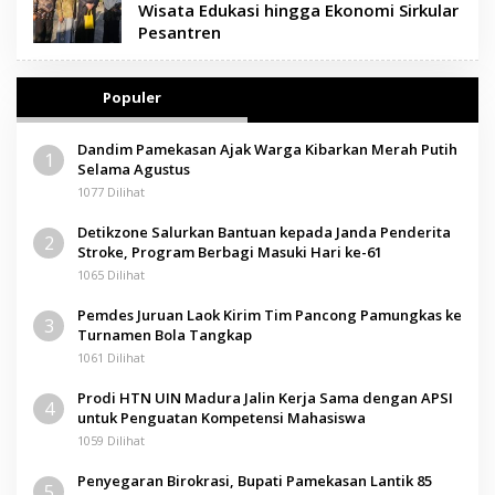
Wisata Edukasi hingga Ekonomi Sirkular
Pesantren
Populer
Dandim Pamekasan Ajak Warga Kibarkan Merah Putih
1
Selama Agustus
1077 Dilihat
Detikzone Salurkan Bantuan kepada Janda Penderita
2
Stroke, Program Berbagi Masuki Hari ke-61
1065 Dilihat
Pemdes Juruan Laok Kirim Tim Pancong Pamungkas ke
3
Turnamen Bola Tangkap
1061 Dilihat
Prodi HTN UIN Madura Jalin Kerja Sama dengan APSI
4
untuk Penguatan Kompetensi Mahasiswa
1059 Dilihat
Penyegaran Birokrasi, Bupati Pamekasan Lantik 85
5