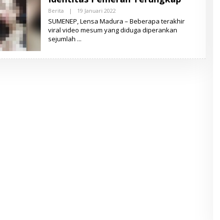
D
U
Berita
|
19 Januari 2022
O
R
L
SUMENEP, Lensa Madura – Beberapa terakhir
A
E
viral video mesum yang diduga diperankan
H
sejumlah
L
E
N
S
A
M
A
D
U
R
A