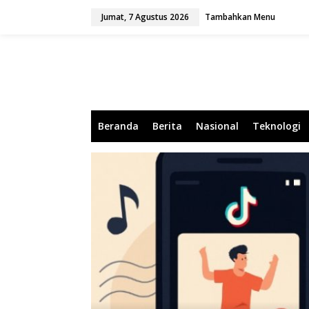
L
Jumat, 7 Agustus 2026
Tambahkan Menu
e
w
a
t
i
k
e
k
o
Beranda
Berita
Nasional
Teknologi
n
t
e
n