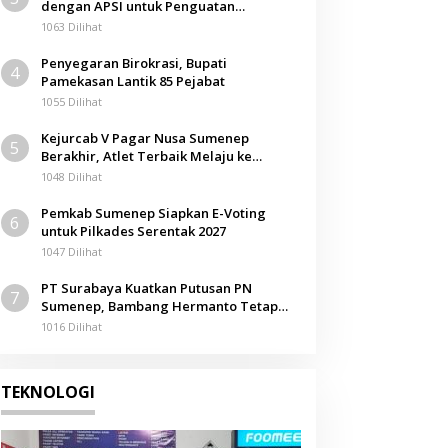
dengan APSI untuk Penguatan
Teknologi
Kompetensi Mahasiswa
1063 Dilihat
Cara Video Bisa Viral di 
Penyegaran Birokrasi, Bupati
4
Detik Pertama
Pamekasan Lantik 85 Pejabat
1055 Dilihat
3 Juli 2025
Kejurcab V Pagar Nusa Sumenep
5
Berakhir, Atlet Terbaik Melaju ke
Kejurwil Jatim
1048 Dilihat
Pemkab Sumenep Siapkan E-Voting
6
untuk Pilkades Serentak 2027
1047 Dilihat
PT Surabaya Kuatkan Putusan PN
7
Sumenep, Bambang Hermanto Tetap
Dinyatakan Pemilik Sah Tanah di
1016 Dilihat
Pamolokan
TEKNOLOGI