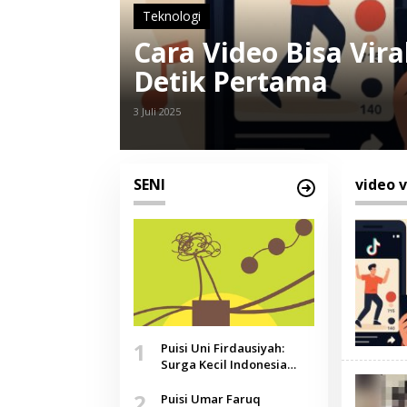
Berita
uncinya di
Viral Video 
Pemeran Te
19 Januari 2022
SENI
video v
1
Puisi Uni Firdausiyah:
Surga Kecil Indonesia
yang Tak Lagi Perawan,
2
Doa yang Jauh, Narasi
Puisi Umar Faruq