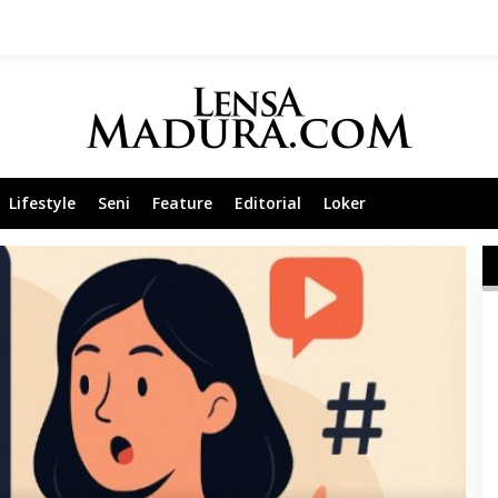
Lifestyle
Seni
Feature
Editorial
Loker