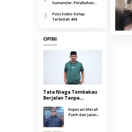
Agustus
Sumandar: Pelabuhan
Pasongsongan, Salopeng,
3
Selendang Benang Merah
Puisi Habis Gelap
Lombang
Terbitlah 404
OPINI
Tata Niaga Tembakau
Berjalan Tanpa
Instrumen, Benarkah
Negara Berpihak
Koperasi Merah
Putih dan Jalan
kepada Petani?
Panjang Menuju
Kesejahteraan