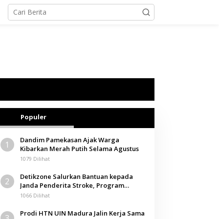
Populer
Dandim Pamekasan Ajak Warga
1
Kibarkan Merah Putih Selama Agustus
1079 Dilihat
Detikzone Salurkan Bantuan kepada
2
Janda Penderita Stroke, Program
Berbagi Masuki Hari ke-61
1066 Dilihat
Prodi HTN UIN Madura Jalin Kerja Sama
3