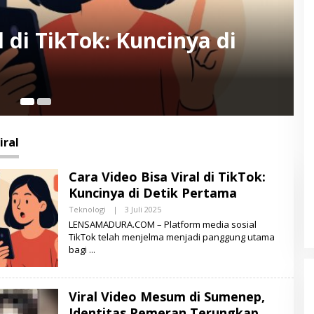
Mesum di Sumenep, Identitas
rungkap
iral
Cara Video Bisa Viral di TikTok:
Kuncinya di Detik Pertama
Teknologi
|
3 Juli 2025
O
L
LENSAMADURA.COM – Platform media sosial
E
TikTok telah menjelma menjadi panggung utama
H
bagi
L
E
N
S
A
Viral Video Mesum di Sumenep,
M
A
Identitas Pemeran Terungkap