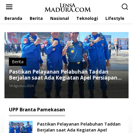
L
e
w
Beranda
Berita
Nasional
Teknologi
Lifestyle
a
t
i
k
e
k
o
n
t
Berita
e
Pastikan Pelayanan Pelabuhan Taddan
n
Berjalan saat Ada Kegiatan Apel Persiapan
Operasi Mantap Praja Semeru 2024
14 Agustus 2024
UPP Branta Pamekasan
Pastikan Pelayanan Pelabuhan Taddan
Berjalan saat Ada Kegiatan Apel