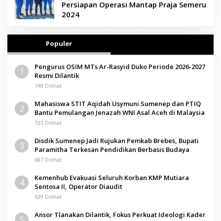
Persiapan Operasi Mantap Praja Semeru
2024
Populer
Pengurus OSIM MTs Ar-Rasyid Duko Periode 2026-2027
1
Resmi Dilantik
748 Dilihat
Mahasiswa STIT Aqidah Usymuni Sumenep dan PTIQ
2
Bantu Pemulangan Jenazah WNI Asal Aceh di Malaysia
733 Dilihat
Disdik Sumenep Jadi Rujukan Pemkab Brebes, Bupati
3
Paramitha Terkesan Pendidikan Berbasis Budaya
687 Dilihat
Kemenhub Evakuasi Seluruh Korban KMP Mutiara
4
Sentosa II, Operator Diaudit
639 Dilihat
Ansor Tlanakan Dilantik, Fokus Perkuat Ideologi Kader
5