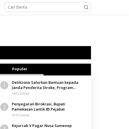
Populer
Detikzone Salurkan Bantuan kepada
1
Janda Penderita Stroke, Program
Berbagi Masuki Hari ke-61
1095 Dilihat
Penyegaran Birokrasi, Bupati
2
Pamekasan Lantik 85 Pejabat
1076 Dilihat
Kejurcab V Pagar Nusa Sumenep
3