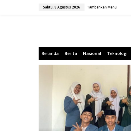
L
Sabtu, 8 Agustus 2026
Tambahkan Menu
e
w
a
t
i
k
e
k
o
Beranda
Berita
Nasional
Teknologi
n
t
e
n