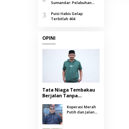
Agustus
Sumandar: Pelabuhan
Pasongsongan, Salopeng,
3
Selendang Benang Merah
Puisi Habis Gelap
Lombang
Terbitlah 404
OPINI
Tata Niaga Tembakau
Berjalan Tanpa
Instrumen, Benarkah
Negara Berpihak
Koperasi Merah
Putih dan Jalan
kepada Petani?
Panjang Menuju
Kesejahteraan