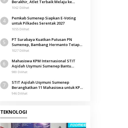
Berakhir, Atlet Terbaik Melaju ke
Kejurwil Jatim
1062 Dilihat
Pemkab Sumenep Siapkan E-Voting
4
untuk Pilkades Serentak 2027
1055 Dilihat
PT Surabaya Kuatkan Putusan PN
5
Sumenep, Bambang Hermanto Tetap
Dinyatakan Pemilik Sah Tanah di
1027 Dilihat
Pamolokan
Mahasiswa KPM Internasional STIT
6
Aqidah Usymuni Sumenep Bantu
Pengurusan Jenazah WNI di Malaysia
980 Dilihat
STIT Aqidah Usymuni Sumenep
7
Berangkatkan 11 Mahasiswa untuk KPM
Internasional di Malaysia
946 Dilihat
TEKNOLOGI