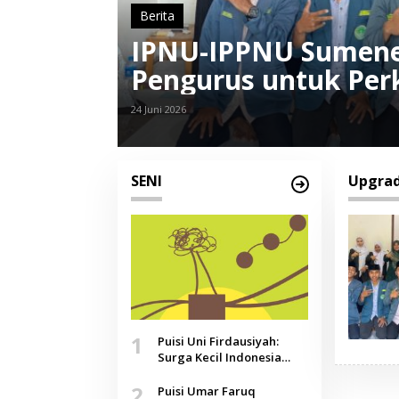
Berita
IPNU-IPPNU Sumene
Pengurus untuk Perk
24 Juni 2026
SENI
Upgrad
1
Puisi Uni Firdausiyah:
Surga Kecil Indonesia
yang Tak Lagi Perawan,
2
Doa yang Jauh, Narasi
Puisi Umar Faruq