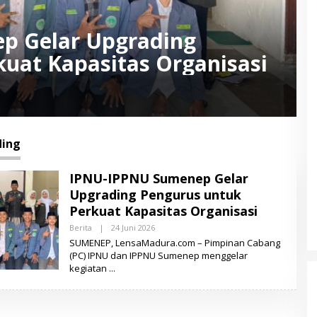
p Gelar Upgrading
uat Kapasitas Organisasi
ing
IPNU-IPPNU Sumenep Gelar
Upgrading Pengurus untuk
Perkuat Kapasitas Organisasi
Berita
|
24 Juni 2026
O
L
SUMENEP, LensaMadura.com – Pimpinan Cabang
E
(PC) IPNU dan IPPNU Sumenep menggelar
H
kegiatan
L
E
N
S
A
M