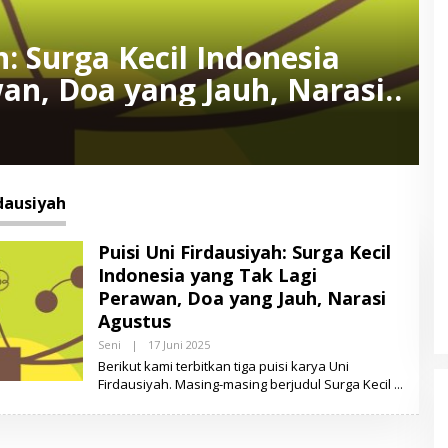
h: Surga Kecil Indonesia
an, Doa yang Jauh, Narasi
dausiyah
Puisi Uni Firdausiyah: Surga Kecil
Indonesia yang Tak Lagi
Perawan, Doa yang Jauh, Narasi
Agustus
Seni
|
17 Juni 2025
O
L
Berikut kami terbitkan tiga puisi karya Uni
E
Firdausiyah. Masing-masing berjudul Surga Kecil
H
L
E
N
S