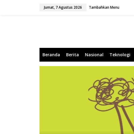
L
Jumat, 7 Agustus 2026
Tambahkan Menu
e
w
a
t
i
k
e
k
o
Beranda
Berita
Nasional
Teknologi
n
t
e
n