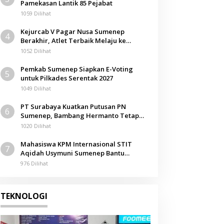
Pamekasan Lantik 85 Pejabat
1059 Dilihat
Kejurcab V Pagar Nusa Sumenep
4
Berakhir, Atlet Terbaik Melaju ke
Kejurwil Jatim
1052 Dilihat
Pemkab Sumenep Siapkan E-Voting
5
untuk Pilkades Serentak 2027
1049 Dilihat
PT Surabaya Kuatkan Putusan PN
6
Sumenep, Bambang Hermanto Tetap
Dinyatakan Pemilik Sah Tanah di
1020 Dilihat
Pamolokan
Mahasiswa KPM Internasional STIT
7
Aqidah Usymuni Sumenep Bantu
Pengurusan Jenazah WNI di Malaysia
976 Dilihat
TEKNOLOGI