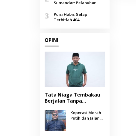
Agustus
Sumandar: Pelabuhan
Pasongsongan, Salopeng,
3
Selendang Benang Merah
Puisi Habis Gelap
Lombang
Terbitlah 404
OPINI
Tata Niaga Tembakau
Berjalan Tanpa
Instrumen, Benarkah
Negara Berpihak
Koperasi Merah
Putih dan Jalan
kepada Petani?
Panjang Menuju
Kesejahteraan