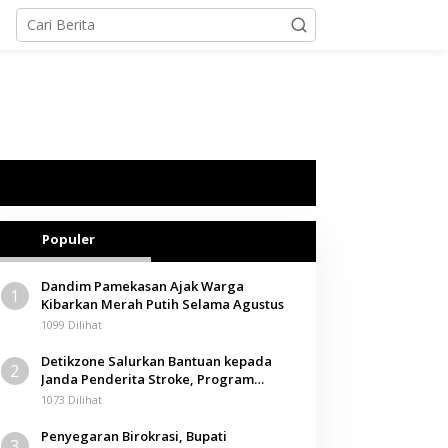
Populer
Dandim Pamekasan Ajak Warga
1
Kibarkan Merah Putih Selama Agustus
1099 Dilihat
Detikzone Salurkan Bantuan kepada
2
Janda Penderita Stroke, Program
Berbagi Masuki Hari ke-61
1073 Dilihat
Penyegaran Birokrasi, Bupati
3