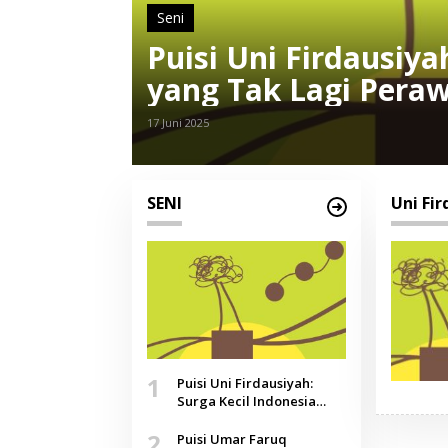
Seni
Puisi Uni Firdausiya
yang Tak Lagi Peraw
Agustus
17 Juni 2025
SENI
Uni Fir
1
Puisi Uni Firdausiyah:
Surga Kecil Indonesia
yang Tak Lagi Perawan,
2
Doa yang Jauh, Narasi
Puisi Umar Faruq