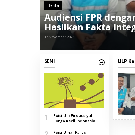
Berita
Audiensi FPR deng
Hasilkan Fakta Integ
Kepulauan Raas
17 November 2025
SENI
ULP K
1
Puisi Uni Firdausiyah:
Surga Kecil Indonesia
yang Tak Lagi Perawan,
2
Doa yang Jauh, Narasi
Puisi Umar Faruq