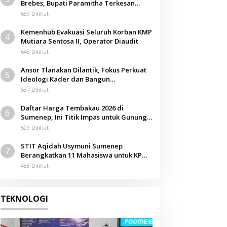
Brebes, Bupati Paramitha Terkesan
Pendidikan Berbasis Budaya
689 Dilihat
Kemenhub Evakuasi Seluruh Korban KMP
4
Mutiara Sentosa II, Operator Diaudit
643 Dilihat
Ansor Tlanakan Dilantik, Fokus Perkuat
5
Ideologi Kader dan Bangun
Kemandirian Ekonomi
537 Dilihat
Daftar Harga Tembakau 2026 di
6
Sumenep, Ini Titik Impas untuk Gunung,
Tegal, dan Sawah
509 Dilihat
STIT Aqidah Usymuni Sumenep
7
Berangkatkan 11 Mahasiswa untuk KPM
Internasional di Malaysia
488 Dilihat
TEKNOLOGI