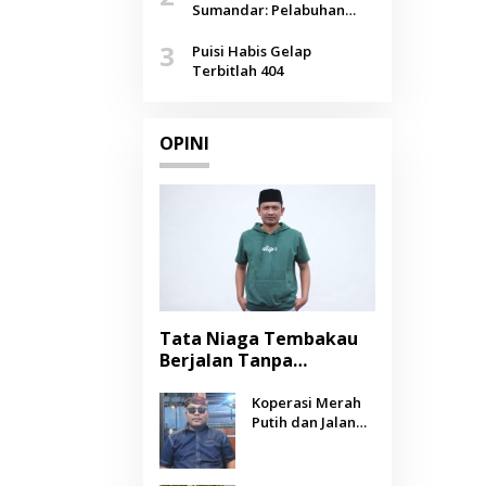
Agustus
Sumandar: Pelabuhan
Pasongsongan, Salopeng,
3
Selendang Benang Merah
Puisi Habis Gelap
Lombang
Terbitlah 404
OPINI
Tata Niaga Tembakau
Berjalan Tanpa
Instrumen, Benarkah
Negara Berpihak
Koperasi Merah
Putih dan Jalan
kepada Petani?
Panjang Menuju
Kesejahteraan