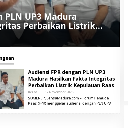
an PLN UP3 Madura
ritas Perbaikan Listrik
angean
Audiensi FPR dengan PLN UP3
Madura Hasilkan Fakta Integritas
Perbaikan Listrik Kepulauan Raas
Berita
|
17 November 2025
O
L
SUMENEP, LensaMadura.com – Forum Pemuda
E
Raas (FPR) menggelar audiensi dengan PLN UP3
H
L
E
N
S
A
M