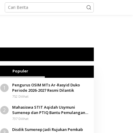
Populer
Pengurus OSIM MTs Ar-Rasyid Duko
1
Periode 2026-2027 Resmi Dilantik
752 Dilihat
Mahasiswa STIT Aqidah Usymuni
2
Sumenep dan PTIQ Bantu Pemulangan
Jenazah WNI Asal Aceh di Malaysia
737 Dilihat
Disdik Sumenep Jadi Rujukan Pemkab
3