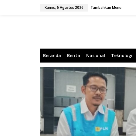
L
Kamis, 6 Agustus 2026
Tambahkan Menu
e
w
a
t
i
k
e
k
o
Beranda
Berita
Nasional
Teknologi
n
t
e
n