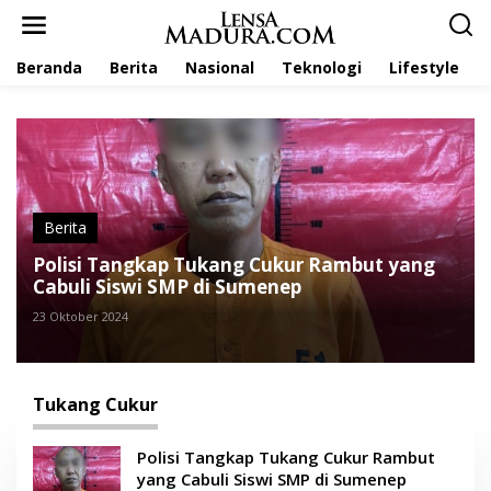
L
e
w
Beranda
Berita
Nasional
Teknologi
Lifestyle
a
t
i
k
e
k
o
n
t
Berita
e
Polisi Tangkap Tukang Cukur Rambut yang
n
Cabuli Siswi SMP di Sumenep
23 Oktober 2024
Tukang Cukur
Polisi Tangkap Tukang Cukur Rambut
yang Cabuli Siswi SMP di Sumenep