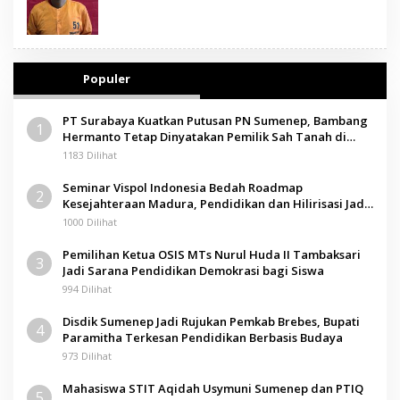
Populer
PT Surabaya Kuatkan Putusan PN Sumenep, Bambang
1
Hermanto Tetap Dinyatakan Pemilik Sah Tanah di
Pamolokan
1183 Dilihat
Seminar Vispol Indonesia Bedah Roadmap
2
Kesejahteraan Madura, Pendidikan dan Hilirisasi Jadi
Kunci
1000 Dilihat
Pemilihan Ketua OSIS MTs Nurul Huda II Tambaksari
3
Jadi Sarana Pendidikan Demokrasi bagi Siswa
994 Dilihat
Disdik Sumenep Jadi Rujukan Pemkab Brebes, Bupati
4
Paramitha Terkesan Pendidikan Berbasis Budaya
973 Dilihat
Mahasiswa STIT Aqidah Usymuni Sumenep dan PTIQ
5