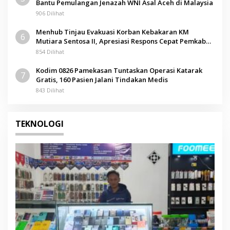
Bantu Pemulangan Jenazah WNI Asal Aceh di Malaysia
906 Dilihat
Menhub Tinjau Evakuasi Korban Kebakaran KM
6
Mutiara Sentosa II, Apresiasi Respons Cepat Pemkab
Sumenep
854 Dilihat
Kodim 0826 Pamekasan Tuntaskan Operasi Katarak
7
Gratis, 160 Pasien Jalani Tindakan Medis
843 Dilihat
TEKNOLOGI