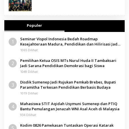
Populer
Seminar Vispol Indonesia Bedah Roadmap
1
Kesejahteraan Madura, Pendidikan dan Hilirisasi Jadi
Kunci
1065 Dilihat
Pemilihan Ketua OSIS MTs Nurul Huda II Tambaksari
2
Jadi Sarana Pendidikan Demokrasi bagi Siswa
1049 Dilihat
Disdik Sumenep Jadi Rujukan Pemkab Brebes, Bupati
3
Paramitha Terkesan Pendidikan Berbasis Budaya
1019 Dilihat
Mahasiswa STIT Aqidah Usymuni Sumenep dan PTIQ
4
Bantu Pemulangan Jenazah WNI Asal Aceh di Malaysia
934 Dilihat
Kodim 0826 Pamekasan Tuntaskan Operasi Katarak
5