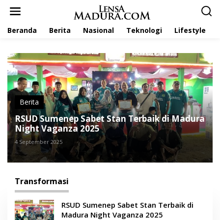
L
e
w
Beranda
Berita
Nasional
Teknologi
Lifestyle
a
t
i
k
e
k
o
n
t
Berita
e
RSUD Sumenep Sabet Stan Terbaik di Madura
n
Night Vaganza 2025
4 September 2025
Transformasi
RSUD Sumenep Sabet Stan Terbaik di
Madura Night Vaganza 2025