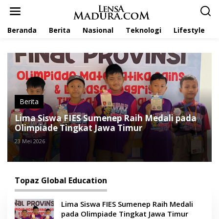
L
e
w
Beranda
Berita
Nasional
Teknologi
Lifestyle
a
t
i
k
e
k
o
n
t
Berita
e
Lima Siswa FIES Sumenep Raih Medali pada
n
Olimpiade Tingkat Jawa Timur
23 Mei 2026
Topaz Global Education
Lima Siswa FIES Sumenep Raih Medali
pada Olimpiade Tingkat Jawa Timur