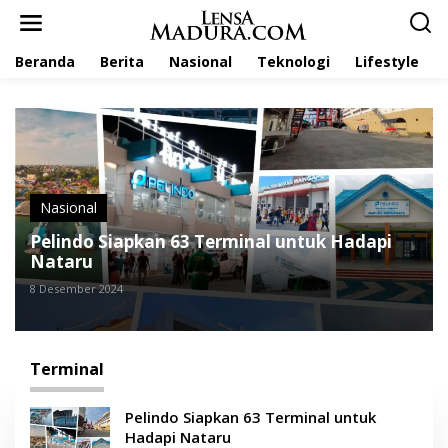
L
e
w
Beranda
Berita
Nasional
Teknologi
Lifestyle
a
t
i
k
e
k
o
n
t
Nasional
e
Pelindo Siapkan 63 Terminal untuk Hadapi
n
Nataru
8 Desember 2024
Terminal
Pelindo Siapkan 63 Terminal untuk
Hadapi Nataru