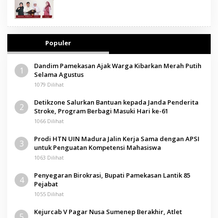
Populer
Dandim Pamekasan Ajak Warga Kibarkan Merah Putih
1
Selama Agustus
1079 Dilihat
Detikzone Salurkan Bantuan kepada Janda Penderita
2
Stroke, Program Berbagi Masuki Hari ke-61
1066 Dilihat
Prodi HTN UIN Madura Jalin Kerja Sama dengan APSI
3
untuk Penguatan Kompetensi Mahasiswa
1063 Dilihat
Penyegaran Birokrasi, Bupati Pamekasan Lantik 85
4
Pejabat
1055 Dilihat
Kejurcab V Pagar Nusa Sumenep Berakhir, Atlet
5