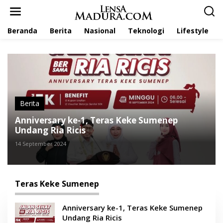
L
e
w
Beranda
Berita
Nasional
Teknologi
Lifestyle
a
t
i
k
e
k
o
n
t
Berita
e
Anniversary ke-1, Teras Keke Sumenep
n
Undang Ria Ricis
14 September 2024
Teras Keke Sumenep
Anniversary ke-1, Teras Keke Sumenep
Undang Ria Ricis