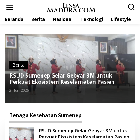
L
e
w
Beranda
Berita
Nasional
Teknologi
Lifestyle
a
t
i
k
e
k
o
n
t
Berita
e
RSUD Sumenep Gelar Gebyar 3M untuk
n
Perkuat Ekosistem Keselamatan Pasien
21 Juni 2026
Tenaga Kesehatan Sumenep
RSUD Sumenep Gelar Gebyar 3M untuk
Perkuat Ekosistem Keselamatan Pasien