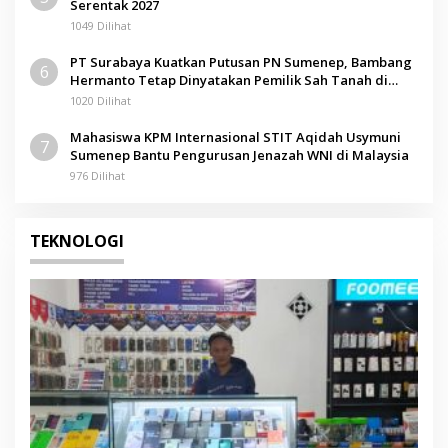
Serentak 2027
1049 Dilihat
PT Surabaya Kuatkan Putusan PN Sumenep, Bambang
6
Hermanto Tetap Dinyatakan Pemilik Sah Tanah di
Pamolokan
1020 Dilihat
Mahasiswa KPM Internasional STIT Aqidah Usymuni
7
Sumenep Bantu Pengurusan Jenazah WNI di Malaysia
976 Dilihat
TEKNOLOGI