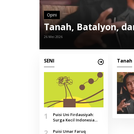
Opini
Tanah, Batalyon, da
26 Mei 2026
SENI
Tanah
1
Puisi Uni Firdausiyah:
Surga Kecil Indonesia
yang Tak Lagi Perawan,
2
Doa yang Jauh, Narasi
Puisi Umar Faruq