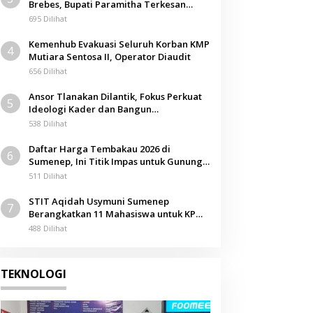
Brebes, Bupati Paramitha Terkesan
Pendidikan Berbasis Budaya
695 Dilihat
Kemenhub Evakuasi Seluruh Korban KMP
4
Mutiara Sentosa II, Operator Diaudit
656 Dilihat
Ansor Tlanakan Dilantik, Fokus Perkuat
5
Ideologi Kader dan Bangun
Kemandirian Ekonomi
538 Dilihat
Daftar Harga Tembakau 2026 di
6
Sumenep, Ini Titik Impas untuk Gunung,
Tegal, dan Sawah
511 Dilihat
STIT Aqidah Usymuni Sumenep
7
Berangkatkan 11 Mahasiswa untuk KPM
Internasional di Malaysia
488 Dilihat
TEKNOLOGI