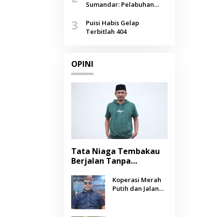
Agustus
Sumandar: Pelabuhan
Pasongsongan, Salopeng,
3
Selendang Benang Merah
Puisi Habis Gelap
Lombang
Terbitlah 404
OPINI
Tata Niaga Tembakau
Berjalan Tanpa
Instrumen, Benarkah
Negara Berpihak
Koperasi Merah
Putih dan Jalan
kepada Petani?
Panjang Menuju
Kesejahteraan