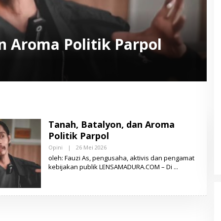
n Aroma Politik Parpol
Tanah, Batalyon, dan Aroma
Politik Parpol
Opini
|
26 Mei 2026
O
L
oleh: Fauzi As, pengusaha, aktivis dan pengamat
E
kebijakan publik LENSAMADURA.COM – Di
H
L
E
N
S
A
M
A