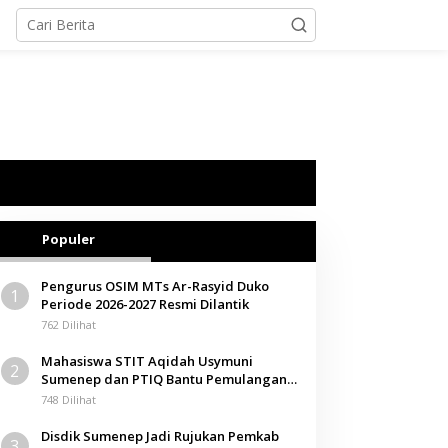
Populer
Pengurus OSIM MTs Ar-Rasyid Duko
1
Periode 2026-2027 Resmi Dilantik
762 Dilihat
Mahasiswa STIT Aqidah Usymuni
2
Sumenep dan PTIQ Bantu Pemulangan
Jenazah WNI Asal Aceh di Malaysia
748 Dilihat
Disdik Sumenep Jadi Rujukan Pemkab
3