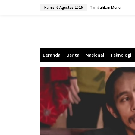
L
Kamis, 6 Agustus 2026
Tambahkan Menu
e
w
a
t
i
k
e
k
o
Beranda
Berita
Nasional
Teknologi
n
t
e
n