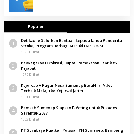
Populer
Detikzone Salurkan Bantuan kepada Janda Penderita
1
Stroke, Program Berbagi Masuki Hari ke-61
1095 Dilihat
Penyegaran Birokrasi, Bupati Pamekasan Lantik 85
2
Pejabat
1075 Dilihat
Kejurcab V Pagar Nusa Sumenep Berakhir, Atlet
3
Terbaik Melaju ke Kejurwil Jatim
1061 Dilihat
Pemkab Sumenep Siapkan E-Voting untuk Pilkades
4
Serentak 2027
1053 Dilihat
PT Surabaya Kuatkan Putusan PN Sumenep, Bambang
5