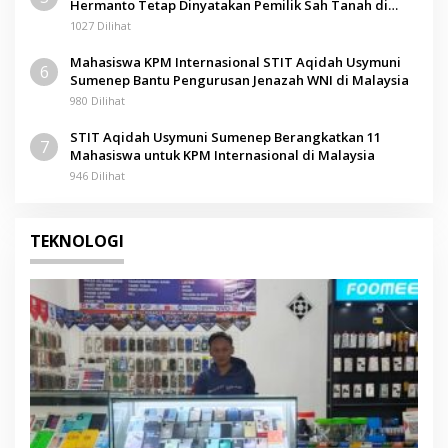
Hermanto Tetap Dinyatakan Pemilik Sah Tanah di
Pamolokan
1027 Dilihat
Mahasiswa KPM Internasional STIT Aqidah Usymuni
6
Sumenep Bantu Pengurusan Jenazah WNI di Malaysia
980 Dilihat
STIT Aqidah Usymuni Sumenep Berangkatkan 11
7
Mahasiswa untuk KPM Internasional di Malaysia
946 Dilihat
TEKNOLOGI