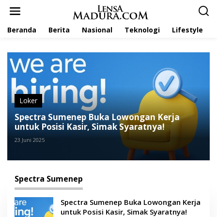
L
e
w
Beranda
Berita
Nasional
Teknologi
Lifestyle
a
t
i
k
e
k
o
n
t
Loker
e
Spectra Sumenep Buka Lowongan Kerja
n
untuk Posisi Kasir, Simak Syaratnya!
23 Juni 2025
Spectra Sumenep
Spectra Sumenep Buka Lowongan Kerja
untuk Posisi Kasir, Simak Syaratnya!