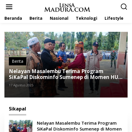
L
e
w
Beranda
Berita
Nasional
Teknologi
Lifestyle
a
t
i
k
e
k
o
n
t
Berita
e
Nelayan Masalembu Terima Program
n
SiKaPal Diskominfo Sumenep di Momen HUT
ke-80 RI
17 Agustus 2025
Sikapal
Nelayan Masalembu Terima Program
SiKaPal Diskominfo Sumenep di Momen