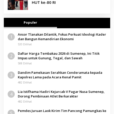
HUT ke-80 RI
Populer
Ansor Tlanakan Dilantik, Fokus Perkuat Ideologi Kader
1
dan Bangun Kemandirian Ekonomi
533 Dilihat
Daftar Harga Tembakau 2026 di Sumenep, Ini Titik
2
Impas untuk Gunung, Tegal, dan Sawah
508 Dilihat
Dandim Pamekasan Serahkan Cenderamata kepada
3
Kapolres Lama pada Acara Kenal Pamit
482 Dilihat
Lia Istifhama Hadiri Kejurcab V Pagar Nusa Sumenep,
4
Dorong Pembinaan Atlet Berkarakter
482 Dilihat
Pemdes Juruan Laok Kirim Tim Pancong Pamungkas ke
5