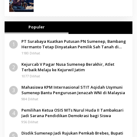
Populer
PT Surabaya Kuatkan Putusan PN Sumenep, Bambang
1
Hermanto Tetap Dinyatakan Pemilik Sah Tanah di
Pamolokan
1180 Dilihat
Kejurcab V Pagar Nusa Sumenep Berakhir, Atlet
2
Terbaik Melaju ke Kejurwil Jatim
1077 Dilihat
Mahasiswa KPM Internasional STIT Aqidah Usymuni
3
Sumenep Bantu Pengurusan Jenazah WNI di Malaysia
984 Dilihat
Pemilihan Ketua OSIS MTs Nurul Huda II Tambaksari
4
Jadi Sarana Pendidikan Demokrasi bagi Siswa
956 Dilihat
Disdik Sumenep Jadi Rujukan Pemkab Brebes, Bupati
5