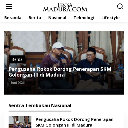
L
e
w
Beranda
Berita
Nasional
Teknologi
Lifestyle
a
t
i
k
e
k
o
n
t
Berita
e
Pengusaha Rokok Dorong Penerapan SKM
n
Golongan III di Madura
4 Juni 2026
Sentra Tembakau Nasional
Pengusaha Rokok Dorong Penerapan
SKM Golongan III di Madura