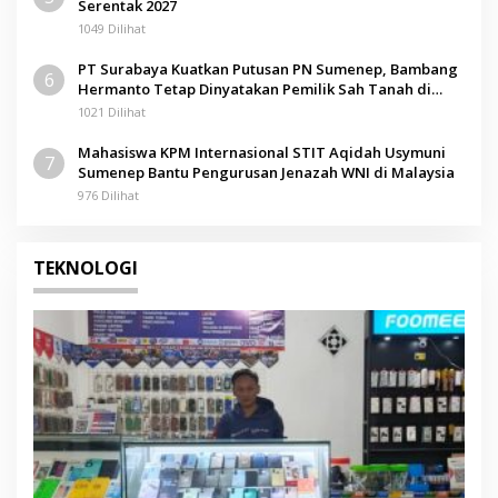
Serentak 2027
1049 Dilihat
PT Surabaya Kuatkan Putusan PN Sumenep, Bambang
6
Hermanto Tetap Dinyatakan Pemilik Sah Tanah di
Pamolokan
1021 Dilihat
Mahasiswa KPM Internasional STIT Aqidah Usymuni
7
Sumenep Bantu Pengurusan Jenazah WNI di Malaysia
976 Dilihat
TEKNOLOGI