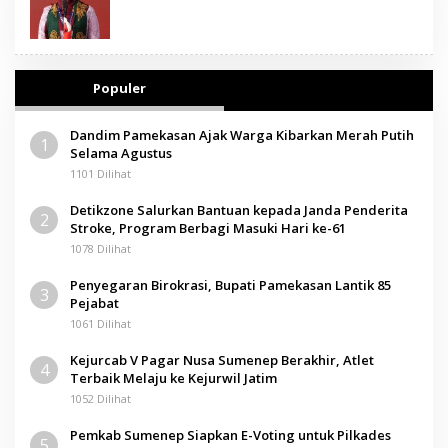
Populer
Dandim Pamekasan Ajak Warga Kibarkan Merah Putih
1
Selama Agustus
1101 Dilihat
Detikzone Salurkan Bantuan kepada Janda Penderita
2
Stroke, Program Berbagi Masuki Hari ke-61
1078 Dilihat
Penyegaran Birokrasi, Bupati Pamekasan Lantik 85
3
Pejabat
1061 Dilihat
Kejurcab V Pagar Nusa Sumenep Berakhir, Atlet
4
Terbaik Melaju ke Kejurwil Jatim
1052 Dilihat
Pemkab Sumenep Siapkan E-Voting untuk Pilkades
5