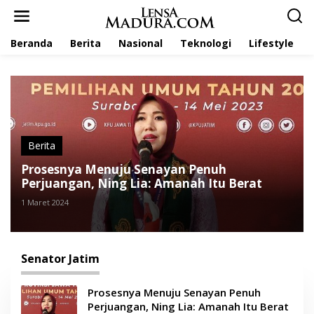
L
e
w
Beranda
Berita
Nasional
Teknologi
Lifestyle
a
t
i
k
e
k
o
n
t
Berita
e
Prosesnya Menuju Senayan Penuh
n
Perjuangan, Ning Lia: Amanah Itu Berat
1 Maret 2024
Senator Jatim
Prosesnya Menuju Senayan Penuh
Perjuangan, Ning Lia: Amanah Itu Berat