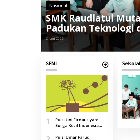
Nasional
SMK Raudlatul Muta
Padukan Teknologi 
2 Juni 2026
SENI
Sekola
1
Puisi Uni Firdausiyah:
Surga Kecil Indonesia
yang Tak Lagi Perawan,
2
Doa yang Jauh, Narasi
Puisi Umar Faruq