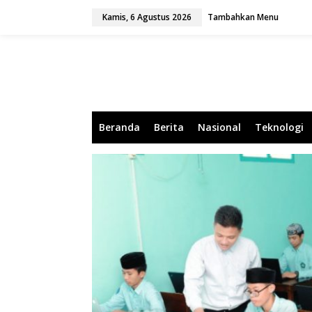
L
Kamis, 6 Agustus 2026
Tambahkan Menu
e
w
a
t
i
k
e
k
o
Beranda
Berita
Nasional
Teknologi
n
t
e
n