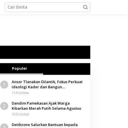
Populer
Ansor Tlanakan Dilantik, Fokus Perkuat
1
Ideologi Kader dan Bangun
Kemandirian Ekonomi
1175 Dilihat
Dandim Pamekasan Ajak Warga
2
Kibarkan Merah Putih Selama Agustus
1076 Dilihat
Detikzone Salurkan Bantuan kepada
3