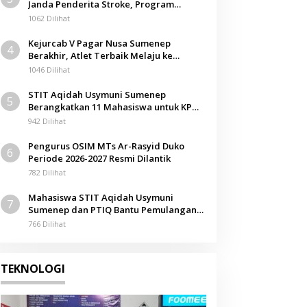
Janda Penderita Stroke, Program
Berbagi Masuki Hari ke-61
1062 Dilihat
Kejurcab V Pagar Nusa Sumenep
4
Berakhir, Atlet Terbaik Melaju ke
Kejurwil Jatim
1046 Dilihat
STIT Aqidah Usymuni Sumenep
5
Berangkatkan 11 Mahasiswa untuk KPM
Internasional di Malaysia
942 Dilihat
Pengurus OSIM MTs Ar-Rasyid Duko
6
Periode 2026-2027 Resmi Dilantik
782 Dilihat
Mahasiswa STIT Aqidah Usymuni
7
Sumenep dan PTIQ Bantu Pemulangan
Jenazah WNI Asal Aceh di Malaysia
766 Dilihat
TEKNOLOGI