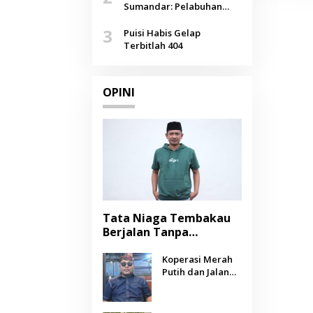
Agustus
Sumandar: Pelabuhan
Pasongsongan, Salopeng,
3
Selendang Benang Merah
Puisi Habis Gelap
Lombang
Terbitlah 404
OPINI
Tata Niaga Tembakau
Berjalan Tanpa
Instrumen, Benarkah
Negara Berpihak
Koperasi Merah
Putih dan Jalan
kepada Petani?
Panjang Menuju
Kesejahteraan