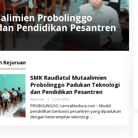
alimien Probolinggo
dan Pendidikan Pesantren
h Kejuruan
SMK Raudlatul Mutaalimien
Probolinggo Padukan Teknologi
dan Pendidikan Pesantren
Nasional
|
2 Juni 2026
O
L
PROBOLINGGO, LensaMadura.com – Model
E
pendidikan berbasis pesantren yang dipadukan
H
dengan keterampilan teknologi
L
E
N
S
A
M