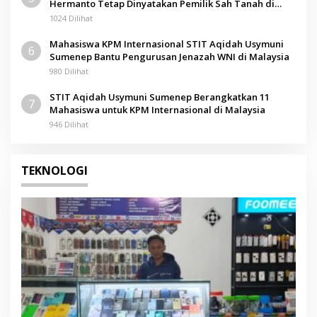
Hermanto Tetap Dinyatakan Pemilik Sah Tanah di
Pamolokan
1024 Dilihat
Mahasiswa KPM Internasional STIT Aqidah Usymuni
6
Sumenep Bantu Pengurusan Jenazah WNI di Malaysia
980 Dilihat
STIT Aqidah Usymuni Sumenep Berangkatkan 11
7
Mahasiswa untuk KPM Internasional di Malaysia
946 Dilihat
TEKNOLOGI