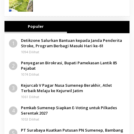
Populer
Detikzone Salurkan Bantuan kepada Janda Penderita
1
Stroke, Program Berbagi Masuki Hari ke-61
1094 Dilihat
Penyegaran Birokrasi, Bupati Pamekasan Lantik 85
2
Pejabat
1074 Dilihat
Kejurcab V Pagar Nusa Sumenep Berakhir, Atlet
3
Terbaik Melaju ke Kejurwil Jatim
1061 Dilihat
Pemkab Sumenep Siapkan E-Voting untuk Pilkades
4
Serentak 2027
1053 Dilihat
PT Surabaya Kuatkan Putusan PN Sumenep, Bambang
5