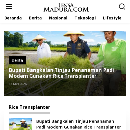
L
e
w
Beranda
Berita
Nasional
Teknologi
Lifestyle
a
t
i
k
e
k
o
n
t
Berita
e
Bupati Bangkalan Tinjau Penanaman Padi
n
Modern Gunakan Rice Transplanter
13 Mei 2026
Rice Transplanter
Bupati Bangkalan Tinjau Penanaman
Padi Modern Gunakan Rice Transplanter