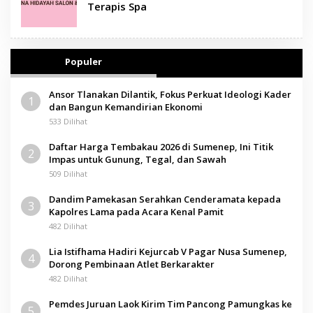
Terapis Spa
Populer
Ansor Tlanakan Dilantik, Fokus Perkuat Ideologi Kader
1
dan Bangun Kemandirian Ekonomi
533 Dilihat
Daftar Harga Tembakau 2026 di Sumenep, Ini Titik
2
Impas untuk Gunung, Tegal, dan Sawah
509 Dilihat
Dandim Pamekasan Serahkan Cenderamata kepada
3
Kapolres Lama pada Acara Kenal Pamit
482 Dilihat
Lia Istifhama Hadiri Kejurcab V Pagar Nusa Sumenep,
4
Dorong Pembinaan Atlet Berkarakter
482 Dilihat
Pemdes Juruan Laok Kirim Tim Pancong Pamungkas ke
5