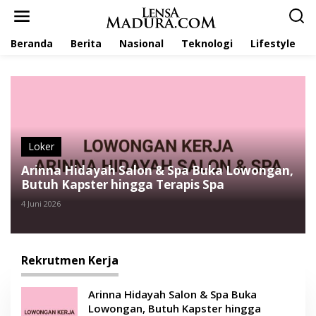
L
e
w
Beranda
Berita
Nasional
Teknologi
Lifestyle
a
t
i
k
e
k
o
n
t
Loker
e
Arinna Hidayah Salon & Spa Buka Lowongan,
n
Butuh Kapster hingga Terapis Spa
4 Juni 2026
Rekrutmen Kerja
Arinna Hidayah Salon & Spa Buka
Lowongan, Butuh Kapster hingga