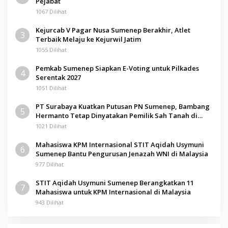
Pejabat
1067 Dilihat
Kejurcab V Pagar Nusa Sumenep Berakhir, Atlet
3
Terbaik Melaju ke Kejurwil Jatim
1055 Dilihat
Pemkab Sumenep Siapkan E-Voting untuk Pilkades
4
Serentak 2027
1051 Dilihat
PT Surabaya Kuatkan Putusan PN Sumenep, Bambang
5
Hermanto Tetap Dinyatakan Pemilik Sah Tanah di
Pamolokan
1021 Dilihat
Mahasiswa KPM Internasional STIT Aqidah Usymuni
6
Sumenep Bantu Pengurusan Jenazah WNI di Malaysia
977 Dilihat
STIT Aqidah Usymuni Sumenep Berangkatkan 11
7
Mahasiswa untuk KPM Internasional di Malaysia
943 Dilihat