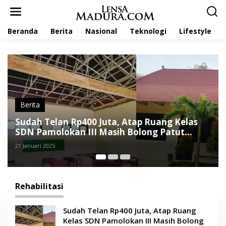
L
e
w
Beranda
Berita
Nasional
Teknologi
Lifestyle
a
t
i
k
e
k
o
n
t
Berita
e
Sudah Telan Rp400 Juta, Atap Ruang Kelas
n
SDN Pamolokan III Masih Bolong Patut
Dipertanyakan
21 Januari 2025
Rehabilitasi
Sudah Telan Rp400 Juta, Atap Ruang
Kelas SDN Pamolokan III Masih Bolong