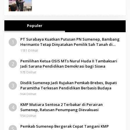
Populer
PT Surabaya Kuatkan Putusan PN Sumenep, Bambang
1
Hermanto Tetap Dinyatakan Pemilik Sah Tanah di
Pamolokan
1181 Dilihat
Pemilihan Ketua OSIS MTs Nurul Huda II Tambaksari
2
Jadi Sarana Pendidikan Demokrasi bagi Siswa
978 Dilihat
Disdik Sumenep Jadi Rujukan Pemkab Brebes, Bupati
3
Paramitha Terkesan Pendidikan Berbasis Budaya
964 Dilihat
KMP Mutiara Sentosa 2 Terbakar di Perairan
4
Sumenep, Ratusan Penumpang Dievakuasi
954 Dilihat
Pemkab Sumenep Bergerak Cepat Tangani KMP
5