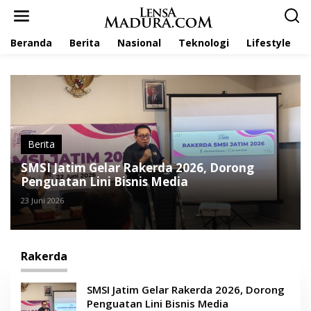
L
e
w
Beranda
Berita
Nasional
Teknologi
Lifestyle
a
t
i
k
e
k
o
n
t
Berita
e
SMSI Jatim Gelar Rakerda 2026, Dorong
n
Penguatan Lini Bisnis Media
23 Juni 2026
Rakerda
SMSI Jatim Gelar Rakerda 2026, Dorong
Penguatan Lini Bisnis Media