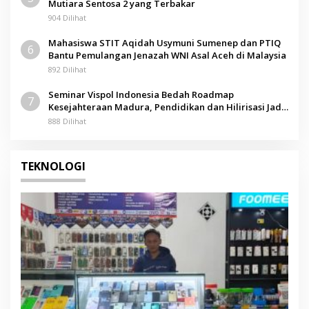
Mutiara Sentosa 2 yang Terbakar
904 Dilihat
Mahasiswa STIT Aqidah Usymuni Sumenep dan PTIQ
6
Bantu Pemulangan Jenazah WNI Asal Aceh di Malaysia
892 Dilihat
Seminar Vispol Indonesia Bedah Roadmap
7
Kesejahteraan Madura, Pendidikan dan Hilirisasi Jadi
Kunci
888 Dilihat
TEKNOLOGI