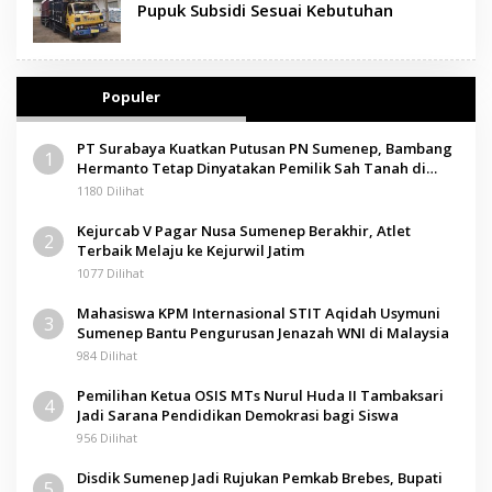
Pupuk Subsidi Sesuai Kebutuhan
Populer
PT Surabaya Kuatkan Putusan PN Sumenep, Bambang
1
Hermanto Tetap Dinyatakan Pemilik Sah Tanah di
Pamolokan
1180 Dilihat
Kejurcab V Pagar Nusa Sumenep Berakhir, Atlet
2
Terbaik Melaju ke Kejurwil Jatim
1077 Dilihat
Mahasiswa KPM Internasional STIT Aqidah Usymuni
3
Sumenep Bantu Pengurusan Jenazah WNI di Malaysia
984 Dilihat
Pemilihan Ketua OSIS MTs Nurul Huda II Tambaksari
4
Jadi Sarana Pendidikan Demokrasi bagi Siswa
956 Dilihat
Disdik Sumenep Jadi Rujukan Pemkab Brebes, Bupati
5