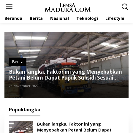
L
e
w
Beranda
Berita
Nasional
Teknologi
Lifestyle
a
t
i
k
e
k
o
n
t
Berita
e
Bukan langka, Faktor ini yang Menyebabkan
n
Petani Belum Dapat Pupuk Subsidi Sesuai
Kebutuhan
24 November 2022
Pupuklangka
Bukan langka, Faktor ini yang
Menyebabkan Petani Belum Dapat