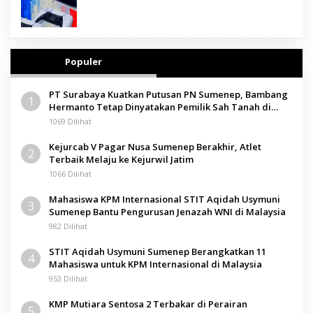
Populer
PT Surabaya Kuatkan Putusan PN Sumenep, Bambang
1
Hermanto Tetap Dinyatakan Pemilik Sah Tanah di
Pamolokan
1069 Dilihat
Kejurcab V Pagar Nusa Sumenep Berakhir, Atlet
2
Terbaik Melaju ke Kejurwil Jatim
1066 Dilihat
Mahasiswa KPM Internasional STIT Aqidah Usymuni
3
Sumenep Bantu Pengurusan Jenazah WNI di Malaysia
982 Dilihat
STIT Aqidah Usymuni Sumenep Berangkatkan 11
4
Mahasiswa untuk KPM Internasional di Malaysia
953 Dilihat
KMP Mutiara Sentosa 2 Terbakar di Perairan
5