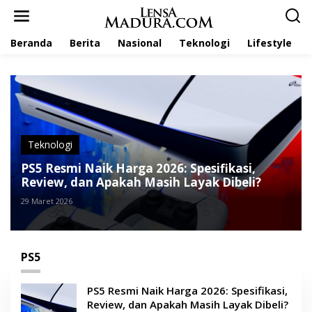
L
e
w
Beranda
Berita
Nasional
Teknologi
Lifestyle
a
t
i
k
e
k
o
n
t
Teknologi
e
PS5 Resmi Naik Harga 2026: Spesifikasi,
n
Review, dan Apakah Masih Layak Dibeli?
29 Maret 2026
PS5
PS5 Resmi Naik Harga 2026: Spesifikasi,
Review, dan Apakah Masih Layak Dibeli?