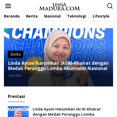
L
e
w
Beranda
Berita
Nasional
Teknologi
Lifestyle
a
t
i
k
e
k
o
n
t
Berita
e
Linda Ayuni Harumkan IAI Al-Khairat dengan
n
Medali Perunggu Lomba Akuntansi Nasional
1 Juli 2026
Prestasi
Linda Ayuni Harumkan IAI Al-Khairat
dengan Medali Perunggu Lomba