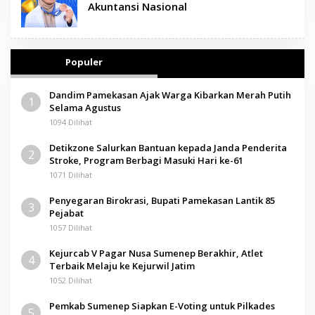
Akuntansi Nasional
Populer
Dandim Pamekasan Ajak Warga Kibarkan Merah Putih
1
Selama Agustus
1094 Dilihat
Detikzone Salurkan Bantuan kepada Janda Penderita
2
Stroke, Program Berbagi Masuki Hari ke-61
1071 Dilihat
Penyegaran Birokrasi, Bupati Pamekasan Lantik 85
3
Pejabat
1057 Dilihat
Kejurcab V Pagar Nusa Sumenep Berakhir, Atlet
4
Terbaik Melaju ke Kejurwil Jatim
1052 Dilihat
Pemkab Sumenep Siapkan E-Voting untuk Pilkades
5