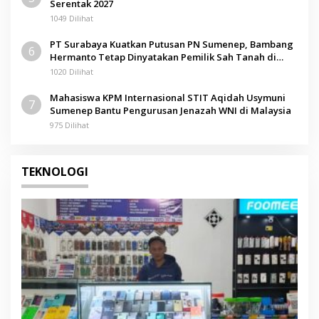
Serentak 2027
1049 Dilihat
PT Surabaya Kuatkan Putusan PN Sumenep, Bambang
6
Hermanto Tetap Dinyatakan Pemilik Sah Tanah di
Pamolokan
1020 Dilihat
Mahasiswa KPM Internasional STIT Aqidah Usymuni
7
Sumenep Bantu Pengurusan Jenazah WNI di Malaysia
975 Dilihat
TEKNOLOGI