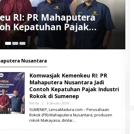
Makayasa Melonjak,
ara Buka Lowongan Kerja
5 
aputera Nusantara
Komwasjak Kemenkeu RI: PR
Mahaputera Nusantara Jadi
Contoh Kepatuhan Pajak Industri
Rokok di Sumenep
Berita
|
8 Januari 2026
O
L
SUMENEP, LensaMadura.com – Perusahaan
E
Rokok (PR) Mahaputera Nusantara, produsen
H
rokok Makayasa, dinilai
L
E
N
S