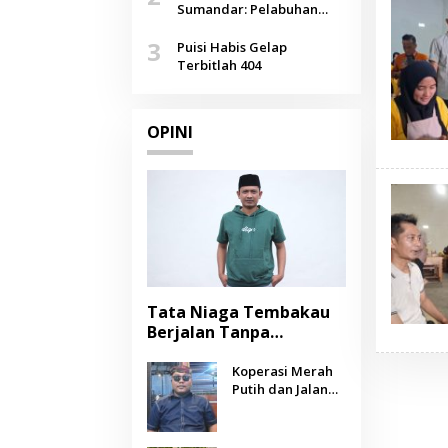
Agustus
Sumandar: Pelabuhan
Pasongsongan, Salopeng,
3
Selendang Benang Merah
Puisi Habis Gelap
Lombang
Terbitlah 404
OPINI
Tata Niaga Tembakau
Berjalan Tanpa
Instrumen, Benarkah
Negara Berpihak
Koperasi Merah
Putih dan Jalan
kepada Petani?
Panjang Menuju
Kesejahteraan