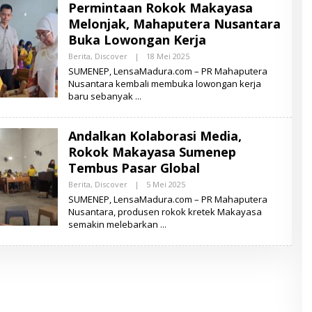
Permintaan Rokok Makayasa
A
M
Melonjak, Mahaputera Nusantara
A
D
Buka Lowongan Kerja
U
R
Berita
,
Discover
|
18 Mei 2025
O
A
L
SUMENEP, LensaMadura.com – PR Mahaputera
E
Nusantara kembali membuka lowongan kerja
H
baru sebanyak
L
E
N
S
Andalkan Kolaborasi Media,
A
M
Rokok Makayasa Sumenep
A
D
Tembus Pasar Global
U
R
Berita
,
Discover
|
5 Mei 2025
O
A
L
SUMENEP, LensaMadura.com – PR Mahaputera
E
Nusantara, produsen rokok kretek Makayasa
H
semakin melebarkan
L
E
N
S
A
M
A
D
U
R