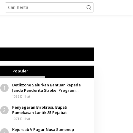
Populer
Detikzone Salurkan Bantuan kepada
1
Janda Penderita Stroke, Program
Berbagi Masuki Hari ke-61
1085 Dilihat
Penyegaran Birokrasi, Bupati
2
Pamekasan Lantik 85 Pejabat
1071 Dilihat
Kejurcab V Pagar Nusa Sumenep
3