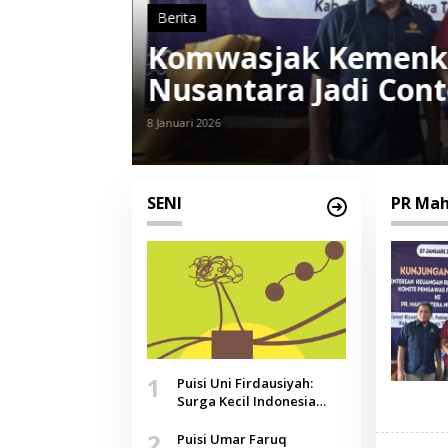
Berita
,
Discover
ra
Permintaan Rokok 
k
Mahaputera Nusant
18 Mei 2025
SENI
PR Mah
1
Puisi Uni Firdausiyah:
Surga Kecil Indonesia
yang Tak Lagi Perawan,
2
Doa yang Jauh, Narasi
Puisi Umar Faruq