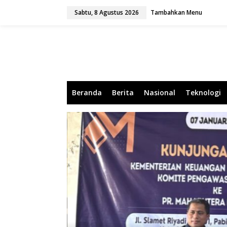
L
Sabtu, 8 Agustus 2026
Tambahkan Menu
e
w
a
t
i
k
e
k
o
Beranda
Berita
Nasional
Teknologi
n
t
e
n